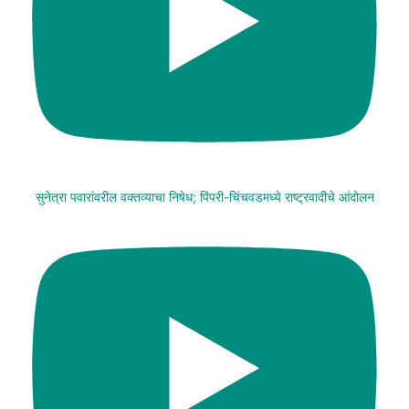
सुनेत्रा पवारांवरील वक्तव्याचा निषेध; पिंपरी-चिंचवडमध्ये राष्ट्रवादीचे आंदोलन