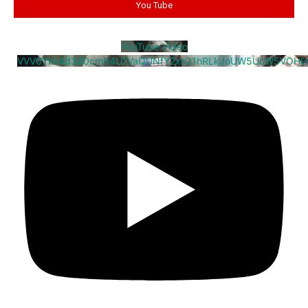
You Tube
YouTube Video
VVV0Ykk4d3A0cm94U1VaQUNfY2xrQ1hRLkJoUW5UcW5VOHE