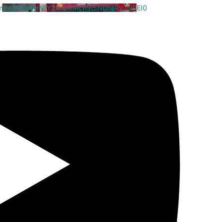
cm94U1VaQUNfY2xrQ1hRLmh5N0hsRVJNREI0