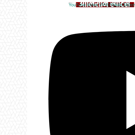
YouTube Video VVV0Ykk4d3A0