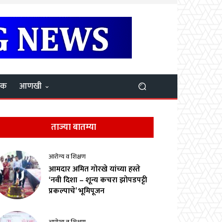
यक
आणखी
ताज्या बातम्या
आरोग्य व शिक्षण
आमदार अमित गोरखे यांच्या हस्ते
‘नवी दिशा – शून्य कचरा झोपडपट्टी
प्रकल्पाचे’ भूमिपूजन