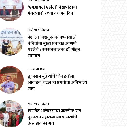
आरोग्य व शिक्षण
‘एमआयटी एडीटी’ विद्यापीठाचा
मंगळवारी ११वा वर्धापन दिन
आरोग्य व शिक्षण
देशाला विश्वगुरू बनवण्यासाठी
वंचितांना मुख्य प्रवाहात आणणे
गरजेचे : सरसंघचालक डाॅ. मोहन
भागवत
ताज्या बातम्या
तुकाराम मुंढे यांचे ‘जेन झी’ला
आवाहन; बदल हा प्रगतीचा अविभाज्य
भाग
आरोग्य व शिक्षण
पिंपरीत भक्तिरसाचा जल्लोष! संत
तुकाराम महाराजांच्या पालखीचे
उत्साहात स्वागत