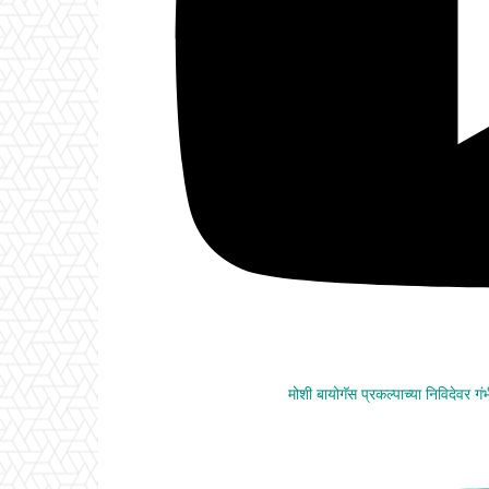
मोशी बायोगॅस प्रकल्पाच्या निविदेवर ग