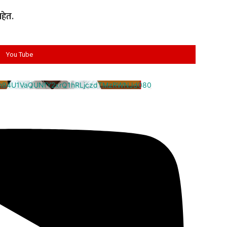
हेत.
You Tube
cm94U1VaQUNfY2xrQ1hRLjczdTMzRWNJd080