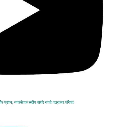
ंभीर प्रश्न; नगरसेवक संदीप वाघेरे यांची पत्रकार परिषद