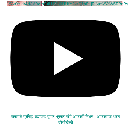
VVV0Ykk4d3A0cm94U1VaQUNfY2xrQ1hRLjRLVmVVaW5RRnRv
वाकडचे प्रसिद्ध उद्योजक तुषार भूमकर यांचे अपघाती निधन , अपघाताचा थरार
सीसीटीव्ही