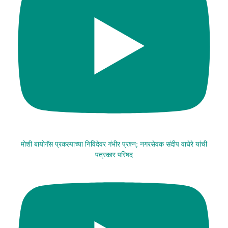
मोशी बायोगॅस प्रकल्पाच्या निविदेवर गंभीर प्रश्न; नगरसेवक संदीप वाघेरे यांची
पत्रकार परिषद