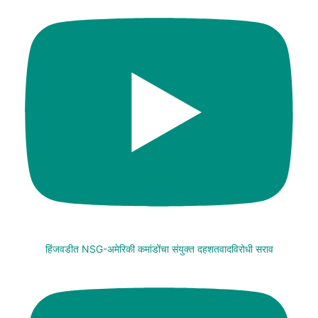
हिंजवडीत NSG-अमेरिकी कमांडोंचा संयुक्त दहशतवादविरोधी सराव