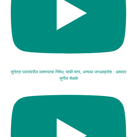
सुनेत्रा पवारांवरील वक्तव्याचा निषेध; माफी मागा, अन्यथा जनआक्रोश : आमदार
सुनील शेळके