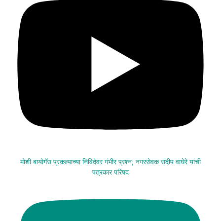
मोशी बायोगॅस प्रकल्पाच्या निविदेवर गंभीर प्रश्न; नगरसेवक संदीप वाघेरे यांची
पत्रकार परिषद