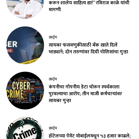
करून शालेय साहित्य द्या!” रविराज काळे यांची
मागणी
क्राईम
सायबर फसवणुकीसाठी बँक खाते दिले
भाड्याने; दोन तरुणांवर दिघी पोलिसांचा गुन्हा
क्राईम
कंपनीचा गोपनीय डेटा चोरून स्पर्धकाला
पुरवल्याचा आरोप; तीन माजी कर्मचाऱ्यांवर
सायबर गुन्हा
क्राईम
हॉटेलच्या पेमेंट मोबाईलमधून ५३ हजार काढले;