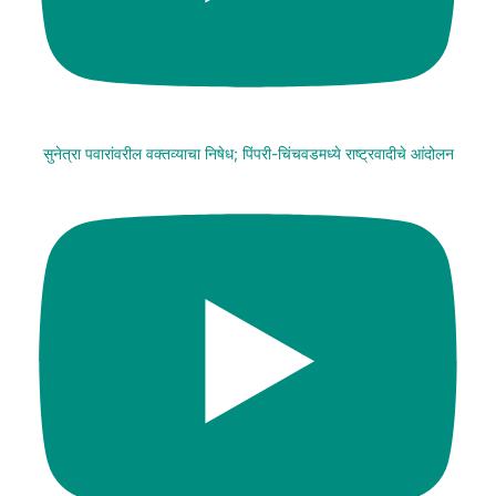
सुनेत्रा पवारांवरील वक्तव्याचा निषेध; पिंपरी-चिंचवडमध्ये राष्ट्रवादीचे आंदोलन