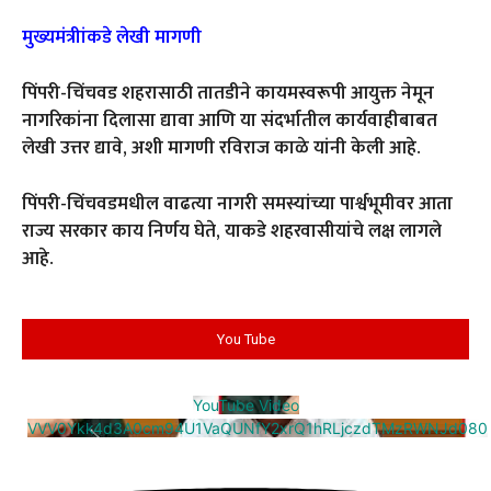
मुख्यमंत्रीांकडे लेखी मागणी
पिंपरी-चिंचवड शहरासाठी तातडीने कायमस्वरूपी आयुक्त नेमून
नागरिकांना दिलासा द्यावा आणि या संदर्भातील कार्यवाहीबाबत
लेखी उत्तर द्यावे, अशी मागणी रविराज काळे यांनी केली आहे.
पिंपरी-चिंचवडमधील वाढत्या नागरी समस्यांच्या पार्श्वभूमीवर आता
राज्य सरकार काय निर्णय घेते, याकडे शहरवासीयांचे लक्ष लागले
आहे.
You Tube
YouTube Video
VVV0Ykk4d3A0cm94U1VaQUNfY2xrQ1hRLjczdTMzRWNJd080