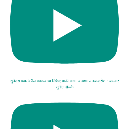
सुनेत्रा पवारांवरील वक्तव्याचा निषेध; माफी मागा, अन्यथा जनआक्रोश : आमदार
सुनील शेळके