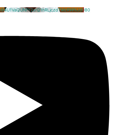
cm94U1VaQUNfY2xrQ1hRLjczdTMzRWNJd080