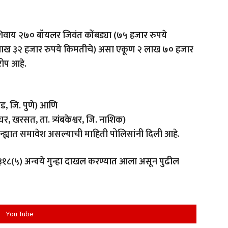
ीशिवाय २७० बॉयलर जिवंत कोंबड्या (७५ हजार रुपये
(१ लाख ३२ हजार रुपये किमतीचे) असा एकूण २ लाख ७० हजार
रोप आहे.
ेड, जि. पुणे) आणि
 खरसत, ता. त्र्यंबकेश्वर, जि. नाशिक)
ह्यात समावेश असल्याची माहिती पोलिसांनी दिली आहे.
 ३१८(५) अन्वये गुन्हा दाखल करण्यात आला असून पुढील
You Tube