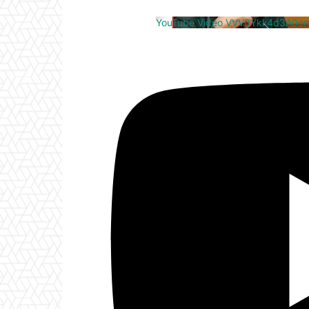
YouTube Video VVV0Ykk4d3A0