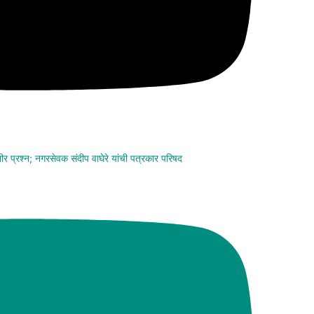
ंभीर प्रश्न; नगरसेवक संदीप वाघेरे यांची पत्रकार परिषद