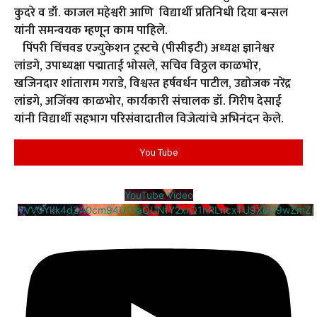
कुदरे व डॉ. काजल महेश्वरी आणि विद्यार्थी प्रतिनिधी दिया बन्सल
यांनी समन्वयक म्हणून काम पाहिले.
पिंपरी चिंचवड एज्युकेशन ट्रस्टचे (पीसीइटी) अध्यक्ष ज्ञानेश्वर
लांडगे, उपाध्यक्षा पद्माताई भोसले, सचिव विठ्ठल काळभोर,
खजिनदार शांताराम गराडे, विश्वस्त हर्षवर्धन पाटील, उद्योजक नरेंद्र
लांडगे, अजिंक्य काळभोर, कार्यकारी संचालक डॉ. गिरीष देसाई
यांनी विद्यार्थी सहभाग परिसंवादातील विजेत्यांचे अभिनंदन केले.
You Tube
YouTube Video
VVV0Ykk4d3A0cm94U1VaQUNfY2xrQ1hRLncxTU9XdU9wZmZj