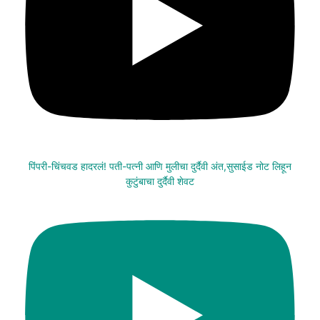
पिंपरी-चिंचवड हादरलं! पती-पत्नी आणि मुलीचा दुर्दैवी अंत,सुसाईड नोट लिहून
कुटुंबाचा दुर्दैवी शेवट