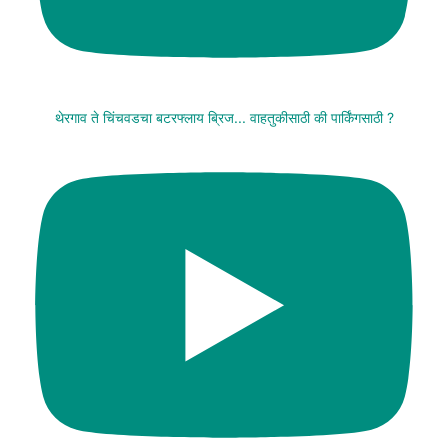
थेरगाव ते चिंचवडचा बटरफ्लाय ब्रिज... वाहतुकीसाठी की पार्किंगसाठी ?