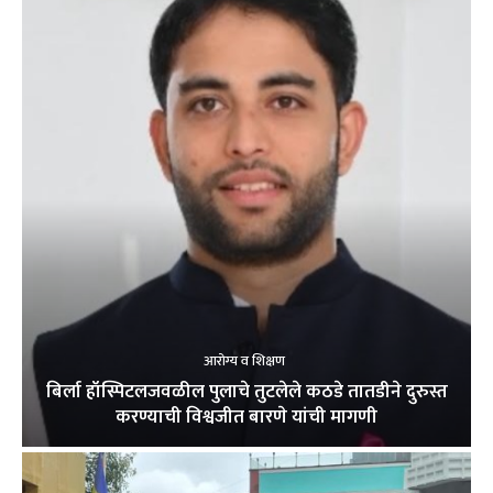
आरोग्य व शिक्षण
बिर्ला हॉस्पिटलजवळील पुलाचे तुटलेले कठडे तातडीने दुरुस्त
करण्याची विश्वजीत बारणे यांची मागणी