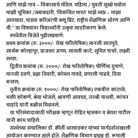
आणि माझे गाव – विकासाचे मॉडेल. महिला / युवती सुरक्षे मधील
माझी भूमिका /जबाबदारी, ‘विकसित भारत’ माझे स्वप्न – माझा
आराखडा, माझ्या करिअरची ब्ल्यू प्रिंट, राष्ट्रीय शैक्षणिक धोरण आणि
मी.” या विषयांवर विद्यार्थ्यांनी उत्कृष्ट सादरीकरण केले.
स्पर्धेतील विजेते पुढीलप्रमाणे:
प्रथम क्रमांक (रु. ३०००/- रोख पारितोषिक) मानसी सातपुते,
सार्थक कोल्हापूर, प्राजक्ता अगम, सायली काटे, सुमित पाचरे, लक्ष्मी
सरडा;
द्वितीय क्रमांक (रु. २०००/- रोख पारितोषिक) पौर्णिमा दुगाणे,
मानसी दवणे, प्रज्ञा तिवारी, कोमल गावडे, प्रणाली गाढवे, दिया
बन्सल;
तृतीय क्रमांक (रु. १०००/- रोख पारितोषिक) एकवीरा कांटाळे,
भक्ती कोकणे, श्रेया भोसले, श्रावणी आवघड, तनश्री माधवी, कांचन
चाहांदे यांनी बक्षीस मिळवले.
या परिसंवादासाठी परीक्षक म्हणून रोहित म्हसकर व श्रेयश पाटील
यांनी काम पाहिले.
संस्थेच्या संचालिका डॉ. कीर्ती धारवाडकर यांच्या मार्गदर्शनाखाली
आयोजन करण्यात आले होते. शैक्षणिक विभाग प्रमुख डॉ. रूपाली