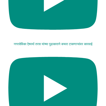
नगरसेविका ऐश्वर्या तरस यांच्या पुढाकाराने कचरा टाकणाऱ्यांवर कारवाई