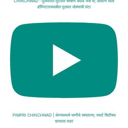
CHINCHWAD : पुलावरील तुटलेले संरक्षण कठडे जैसे थे; आदित्य बिर्ला
हॉस्पिटलजवळील पुलावर धोक्याची घंटा
PIMPRI CHINCHWAD | थेरगावमध्ये घाणीचे साम्राज्य; स्मार्ट सिटीच्या
दाव्याला तडा!