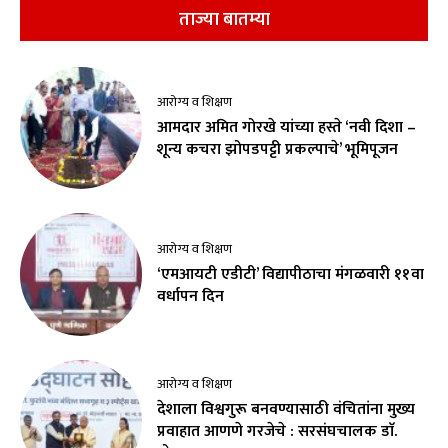
ताज्या बातम्या
आरोग्य व शिक्षण
आमदार अमित गोरखे यांच्या हस्ते ‘नवी दिशा –
शून्य कचरा झोपडपट्टी प्रकल्पाचे’ भूमिपूजन
आरोग्य व शिक्षण
‘एमआयटी एडीटी’ विद्यापीठाचा मंगळवारी ११वा
वर्धापन दिन
आरोग्य व शिक्षण
देशाला विश्वगुरू बनवण्यासाठी वंचितांना मुख्य
प्रवाहात आणणे गरजेचे : सरसंघचालक डाॅ.