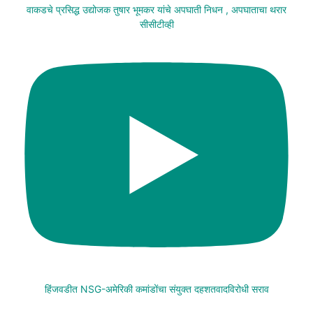
वाकडचे प्रसिद्ध उद्योजक तुषार भूमकर यांचे अपघाती निधन , अपघाताचा थरार
सीसीटीव्ही
हिंजवडीत NSG-अमेरिकी कमांडोंचा संयुक्त दहशतवादविरोधी सराव