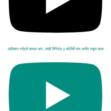
आलिशान स्पोर्ट्स कारला आग , काही मिनिटांत ३ कोटींची कार आगीत जळून खाक