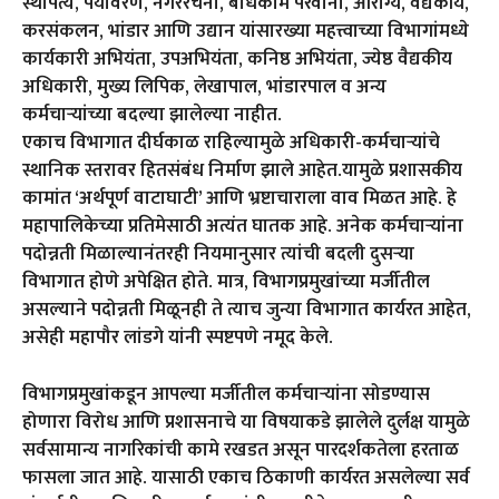
स्थापत्य, पर्यावरण, नगररचना, बांधकाम परवाना, आरोग्य, वैद्यकीय,
करसंकलन, भांडार आणि उद्यान यांसारख्या महत्त्वाच्या विभागांमध्ये
कार्यकारी अभियंता, उपअभियंता, कनिष्ठ अभियंता, ज्येष्ठ वैद्यकीय
अधिकारी, मुख्य लिपिक, लेखापाल, भांडारपाल व अन्य
कर्मचाऱ्यांच्या बदल्या झालेल्या नाहीत.
एकाच विभागात दीर्घकाळ राहिल्यामुळे अधिकारी-कर्मचाऱ्यांचे
स्थानिक स्तरावर हितसंबंध निर्माण झाले आहेत.यामुळे प्रशासकीय
कामांत ‘अर्थपूर्ण वाटाघाटी’ आणि भ्रष्टाचाराला वाव मिळत आहे. हे
महापालिकेच्या प्रतिमेसाठी अत्यंत घातक आहे. अनेक कर्मचाऱ्यांना
पदोन्नती मिळाल्यानंतरही नियमानुसार त्यांची बदली दुसऱ्या
विभागात होणे अपेक्षित होते. मात्र, विभागप्रमुखांच्या मर्जीतील
असल्याने पदोन्नती मिळूनही ते त्याच जुन्या विभागात कार्यरत आहेत,
असेही महापौर लांडगे यांनी स्पष्टपणे नमूद केले.
विभागप्रमुखांकडून आपल्या मर्जीतील कर्मचाऱ्यांना सोडण्यास
होणारा विरोध आणि प्रशासनाचे या विषयाकडे झालेले दुर्लक्ष यामुळे
सर्वसामान्य नागरिकांची कामे रखडत असून पारदर्शकतेला हरताळ
फासला जात आहे. यासाठी एकाच ठिकाणी कार्यरत असलेल्या सर्व