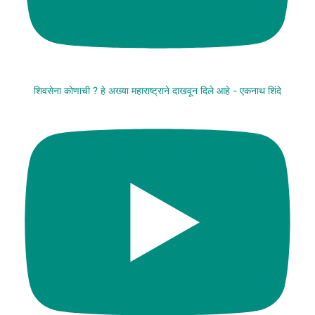
शिवसेना कोणाची ? हे अख्या महाराष्ट्राने दाखवून दिले आहे - एकनाथ शिंदे