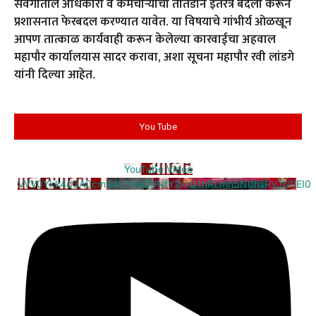
संवर्गातील अधिकारी व कर्मचाऱ्यांची तातडीने इतरत्र बदली करून
प्रशासनात फेरबदल करण्यात यावेत. या विषयाचे गांभीर्य ओळखून
आपण तात्काळ कार्यवाही करून केलेल्या कारवाईचा अहवाल
महापौर कार्यालयास सादर करावा, अशा सूचना महापौर रवी लांडगे
यांनी दिल्या आहेत.
You Tube
YouTube Video
VVV0Ykk4d3A0cm94U1VaQUNfY2xrQ1hRLmh5N0hsRVJNREI0