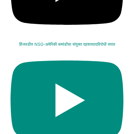
हिंजवडीत NSG-अमेरिकी कमांडोंचा संयुक्त दहशतवादविरोधी सराव