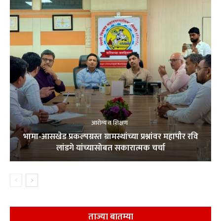
आरोग्य व शिक्षण
भामा-आसखेड प्रकल्पग्रस्त ग्रामस्थांच्या प्रश्नांवर महापौर रवि
लांडगे यांच्यासोबत सकारात्मक चर्चा
ताज्या बातम्या