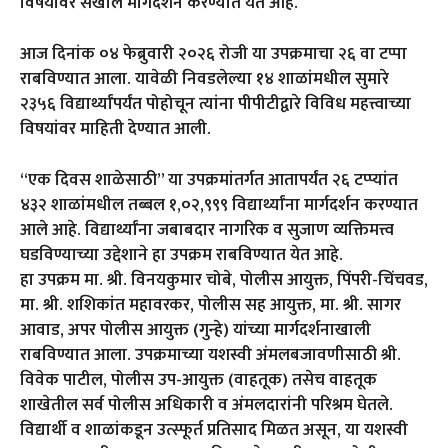
विषयांवर सखोल मार्गदर्शन करण्यात येत आहे.
आज दिनांक ०४ फेब्रुवारी २०२६ रोजी या उपक्रमाचा २६ वा टप्पा
राबविण्यात आला. यावेळी निवडलेल्या १४ शाळांमधील सुमारे
२३५६ विद्यार्थ्यांपर्यंत पोहोचून त्यांना पीपीटीद्वारे विविध महत्त्वाच्या
विषयांवर माहिती देण्यात आली.
“एक दिवस शाळेसाठी” या उपक्रमांतर्गत आतापर्यंत २६ टप्प्यांत
४३२ शाळांमधील तब्बल १,०२,९९९ विद्यार्थ्यांना मार्गदर्शन करण्यात
आले आहे. विद्यार्थ्यांना जबाबदार नागरिक व सुजाण व्यक्तिमत्त्व
घडविण्याच्या उद्देशाने हा उपक्रम राबविण्यात येत आहे.
हा उपक्रम मा. श्री. विनयकुमार चोबे, पोलीस आयुक्त, पिंपरी-चिंचवड,
मा. श्री. शशिकांत महावरकर, पोलीस सह आयुक्त, मा. श्री. सागर
आवाड, अपर पोलीस आयुक्त (गुन्हे) यांच्या मार्गदर्शनाखाली
राबविण्यात आला. उपक्रमाच्या यशस्वी अंमलबजावणीसाठी श्री.
विवेक पाटील, पोलीस उप-आयुक्त (वाहतूक) तसेच वाहतूक
शाखेतील सर्व पोलीस अधिकारी व अंमलदारांनी परिश्रम घेतले.
विद्यार्थी व शाळांकडून उत्स्फूर्त प्रतिसाद मिळत असून, या यशस्वी