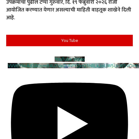
उपक्रमाचा पुढील टप्पा गुरुवार, दि. १९ फेब्रुवारी २०२६ रोजी
आयोजित करण्यात येणार असल्याची माहिती वाहतूक शाखेने दिली
आहे.
You Tube
YouTube Video
VVV0Ykk4d3A0cm94U1VaQUNfY2xrQ1hRLkJoUW5UcW5VOHE