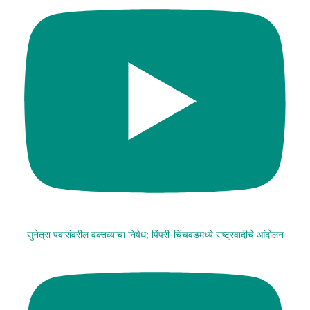
सुनेत्रा पवारांवरील वक्तव्याचा निषेध; पिंपरी-चिंचवडमध्ये राष्ट्रवादीचे आंदोलन