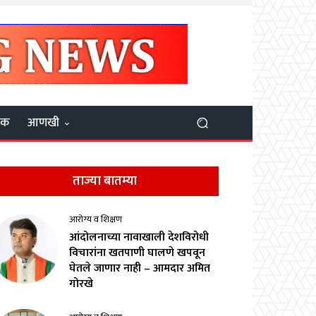
यक
आणखी
ताज्या बातम्या
आरोग्य व शिक्षण
आंदोलनाच्या नावाखाली देशविरोधी
विचारांना खतपाणी घालणे खपवून
घेतले जाणार नाही – आमदार अमित
गोरखे