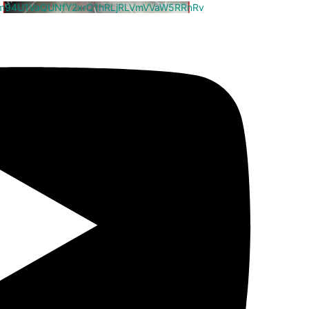
cm94U1VaQUNfY2xrQ1hRLjRLVmVVaW5RRnRv