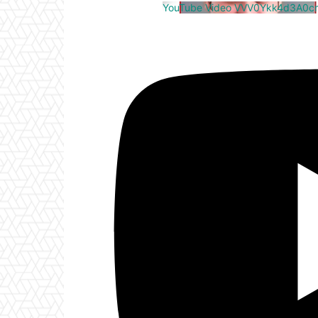
YouTube Video VVV0Ykk4d3A0