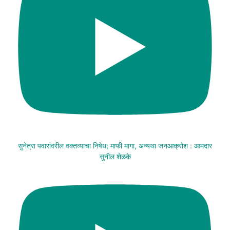
सुनेत्रा पवारांवरील वक्तव्याचा निषेध; माफी मागा, अन्यथा जनआक्रोश : आमदार
सुनील शेळके