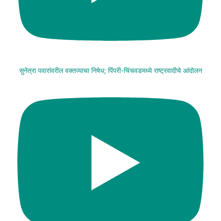
सुनेत्रा पवारांवरील वक्तव्याचा निषेध; पिंपरी-चिंचवडमध्ये राष्ट्रवादीचे आंदोलन