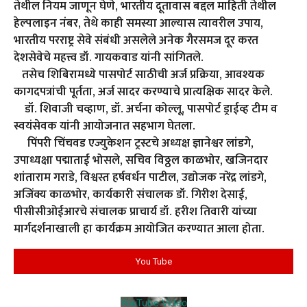
तेथील नियम जाणून घेणे, भारतीय दूतावास बद्दल माहिती तेथील
हेल्पलाइन नंबर, तेथे काही समस्या आल्यास त्यावरील उपाय,
भारतीय परराष्ट्र सेवे संबंधी असलेले अनेक गैरसमज दूर करत
देशसेवेचे महत्त्व डॉ. गायकवाड यांनी सांगितले.
तसेच शिबिरामध्ये पासपोर्ट साठीची अर्ज प्रक्रिया, आवश्यक
कागदपत्रांची पूर्तता, अर्ज सादर करण्याचे प्रात्यक्षिक सादर केले.
डॉ. शिवाजी चव्हाण, डॉ. अर्चना कोल्लू, पासपोर्ट ड्राईव्ह टीम व
स्वयंसेवक यांनी आयोजनात सहभाग घेतला.
पिंपरी चिंचवड एज्युकेशन ट्रस्टचे अध्यक्ष ज्ञानेश्वर लांडगे,
उपाध्यक्षा पद्माताई भोसले, सचिव विठ्ठल काळभोर, खजिनदार
शांताराम गराडे, विश्वस्त हर्षवर्धन पाटील, उद्योजक नरेंद्र लांडगे,
अजिंक्य काळभोर, कार्यकारी संचालक डॉ. गिरीश देसाई,
पीसीसीओईआरचे संचालक प्राचार्य डॉ. हरीश तिवारी यांच्या
मार्गदर्शनाखाली हा कार्यक्रम आयोजित करण्यात आला होता.
You Tube
YouTube Video