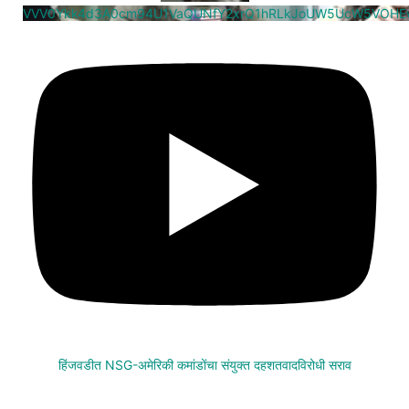
VVV0Ykk4d3A0cm94U1VaQUNfY2xrQ1hRLkJoUW5UcW5VOHE
हिंजवडीत NSG-अमेरिकी कमांडोंचा संयुक्त दहशतवादविरोधी सराव