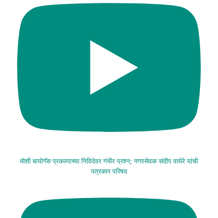
मोशी बायोगॅस प्रकल्पाच्या निविदेवर गंभीर प्रश्न; नगरसेवक संदीप वाघेरे यांची
पत्रकार परिषद