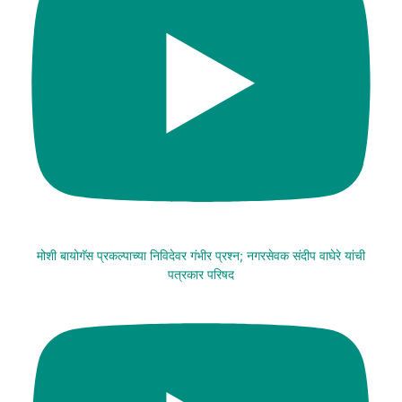
मोशी बायोगॅस प्रकल्पाच्या निविदेवर गंभीर प्रश्न; नगरसेवक संदीप वाघेरे यांची
पत्रकार परिषद