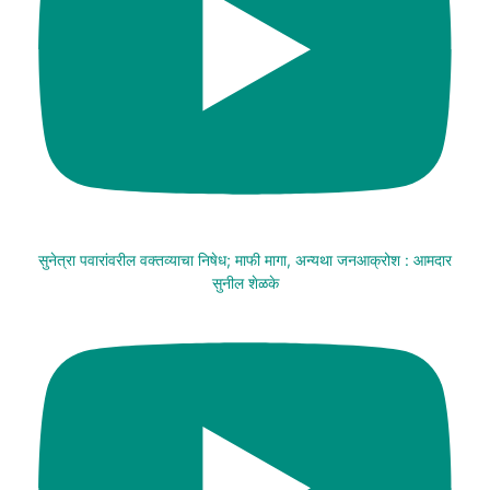
सुनेत्रा पवारांवरील वक्तव्याचा निषेध; माफी मागा, अन्यथा जनआक्रोश : आमदार
सुनील शेळके