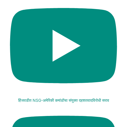
हिंजवडीत NSG-अमेरिकी कमांडोंचा संयुक्त दहशतवादविरोधी सराव