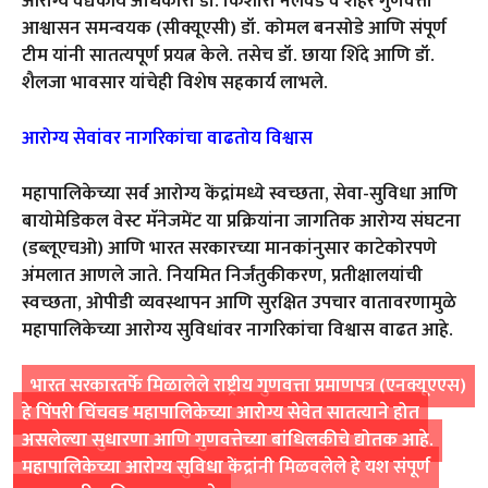
आरोग्य वैद्यकीय अधिकारी डॉ. किशोरी नलवडे व शहर गुणवत्ता
आश्वासन समन्वयक (सीक्यूएसी) डॉ. कोमल बनसोडे आणि संपूर्ण
टीम यांनी सातत्यपूर्ण प्रयत्न केले. तसेच डॉ. छाया शिंदे आणि डॉ.
शैलजा भावसार यांचेही विशेष सहकार्य लाभले.
आरोग्य सेवांवर नागरिकांचा वाढतोय विश्वास
महापालिकेच्या सर्व आरोग्य केंद्रांमध्ये स्वच्छता, सेवा-सुविधा आणि
बायोमेडिकल वेस्ट मॅनेजमेंट या प्रक्रियांना जागतिक आरोग्य संघटना
(डब्लूएचओ) आणि भारत सरकारच्या मानकांनुसार काटेकोरपणे
अंमलात आणले जाते. नियमित निर्जंतुकीकरण, प्रतीक्षालयांची
स्वच्छता, ओपीडी व्यवस्थापन आणि सुरक्षित उपचार वातावरणामुळे
महापालिकेच्या आरोग्य सुविधांवर नागरिकांचा विश्वास वाढत आहे.
भारत सरकारतर्फे मिळालेले राष्ट्रीय गुणवत्ता प्रमाणपत्र (एनक्यूएएस)
हे पिंपरी चिंचवड महापालिकेच्या आरोग्य सेवेत सातत्याने होत
असलेल्या सुधारणा आणि गुणवत्तेच्या बांधिलकीचे द्योतक आहे.
महापालिकेच्या आरोग्य सुविधा केंद्रांनी मिळवलेले हे यश संपूर्ण