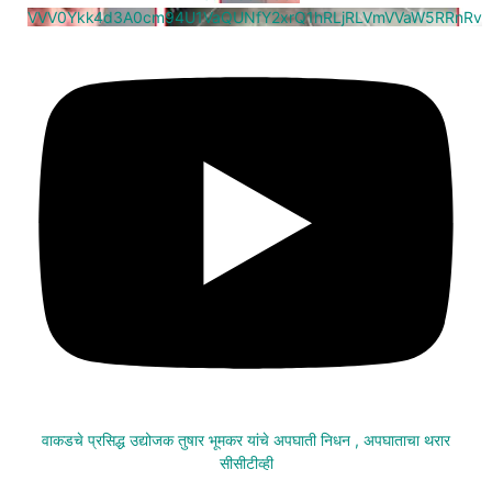
VVV0Ykk4d3A0cm94U1VaQUNfY2xrQ1hRLjRLVmVVaW5RRnRv
वाकडचे प्रसिद्ध उद्योजक तुषार भूमकर यांचे अपघाती निधन , अपघाताचा थरार
सीसीटीव्ही