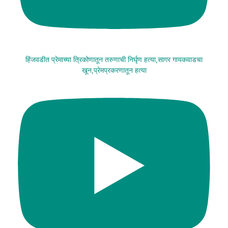
हिंजवडीत प्रेमाच्या त्रिकोणातून तरुणाची निर्घृण हत्या,सागर गायकवाडचा
खून,प्रेमप्रकरणातून हत्या