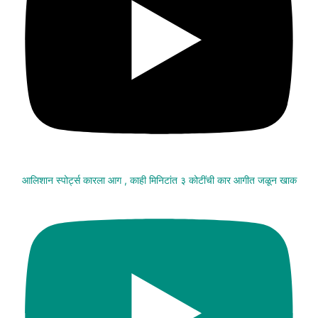
आलिशान स्पोर्ट्स कारला आग , काही मिनिटांत ३ कोटींची कार आगीत जळून खाक