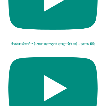
शिवसेना कोणाची ? हे अख्या महाराष्ट्राने दाखवून दिले आहे - एकनाथ शिंदे