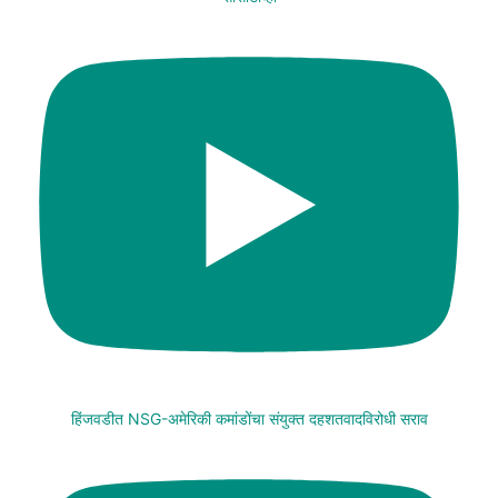
हिंजवडीत NSG-अमेरिकी कमांडोंचा संयुक्त दहशतवादविरोधी सराव