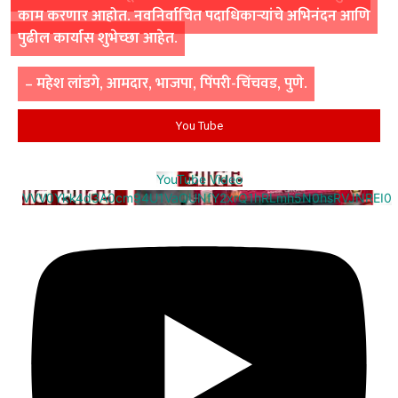
काम करणार आहोत. नवनिर्वाचित पदाधिकाऱ्यांचे अभिनंदन आणि
पुढील कार्यास शुभेच्छा आहेत.
– महेश लांडगे, आमदार, भाजपा, पिंपरी-चिंचवड, पुणे.
You Tube
YouTube Video
VVV0Ykk4d3A0cm94U1VaQUNfY2xrQ1hRLmh5N0hsRVJNREI0