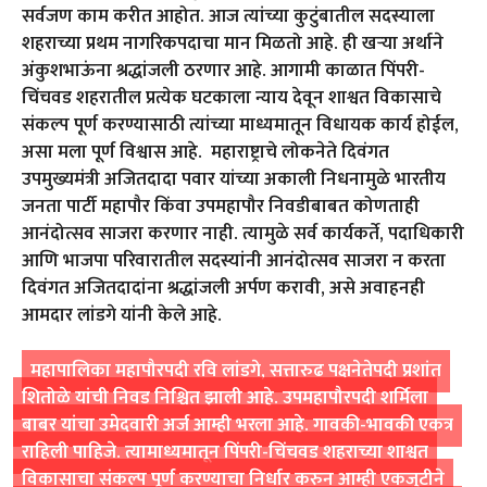
सर्वजण काम करीत आहोत. आज त्यांच्या कुटुंबातील सदस्याला
शहराच्या प्रथम नागरिकपदाचा मान मिळतो आहे. ही खऱ्या अर्थाने
अंकुशभाऊंना श्रद्धांजली ठरणार आहे. आगामी काळात पिंपरी-
चिंचवड शहरातील प्रत्येक घटकाला न्याय देवून शाश्वत विकासाचे
संकल्प पूर्ण करण्यासाठी त्यांच्या माध्यमातून विधायक कार्य होईल,
असा मला पूर्ण विश्वास आहे. महाराष्ट्राचे लोकनेते दिवंगत
उपमुख्यमंत्री अजितदादा पवार यांच्या अकाली निधनामुळे भारतीय
जनता पार्टी महापौर किंवा उपमहापौर निवडीबाबत कोणताही
आनंदोत्सव साजरा करणार नाही. त्यामुळे सर्व कार्यकर्ते, पदाधिकारी
आणि भाजपा परिवारातील सदस्यांनी आनंदोत्सव साजरा न करता
दिवंगत अजितदादांना श्रद्धांजली अर्पण करावी, असे अवाहनही
आमदार लांडगे यांनी केले आहे.
महापालिका महापौरपदी रवि लांडगे, सत्तारुढ पक्षनेतेपदी प्रशांत
शितोळे यांची निवड निश्चित झाली आहे. उपमहापौरपदी शर्मिला
बाबर यांचा उमेदवारी अर्ज आम्ही भरला आहे. गावकी-भावकी एकत्र
राहिली पाहिजे. त्यामाध्यमातून पिंपरी-चिंचवड शहराच्या शाश्वत
विकासाचा संकल्प पूर्ण करण्याचा निर्धार करुन आम्ही एकजुटीने