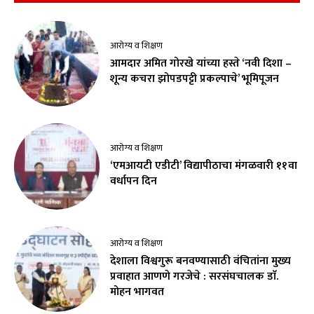
आरोग्य व शिक्षण
आमदार अमित गोरखे यांच्या हस्ते ‘नवी दिशा –
शून्य कचरा झोपडपट्टी प्रकल्पाचे’ भूमिपूजन
आरोग्य व शिक्षण
‘एमआयटी एडीटी’ विद्यापीठाचा मंगळवारी ११वा
वर्धापन दिन
आरोग्य व शिक्षण
देशाला विश्वगुरू बनवण्यासाठी वंचितांना मुख्य
प्रवाहात आणणे गरजेचे : सरसंघचालक डाॅ.
मोहन भागवत