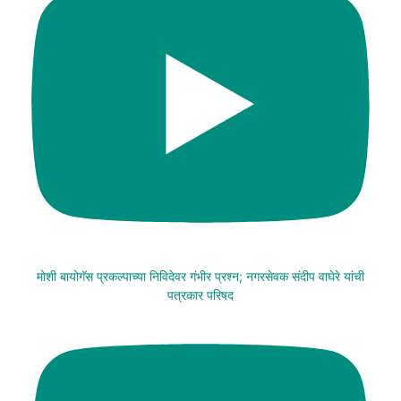
मोशी बायोगॅस प्रकल्पाच्या निविदेवर गंभीर प्रश्न; नगरसेवक संदीप वाघेरे यांची
पत्रकार परिषद