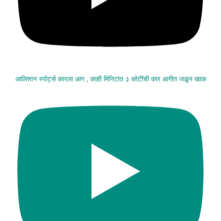
आलिशान स्पोर्ट्स कारला आग , काही मिनिटांत ३ कोटींची कार आगीत जळून खाक