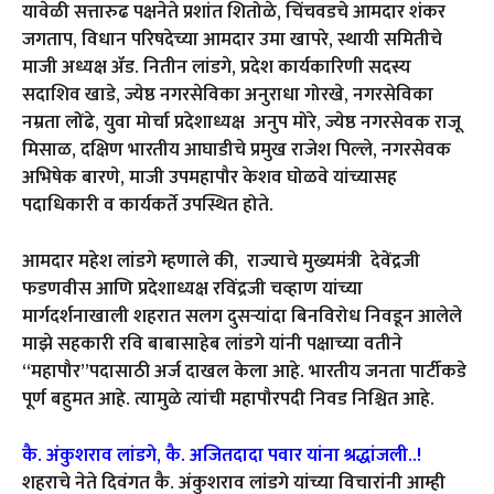
यावेळी सत्तारुढ पक्षनेते प्रशांत शितोळे, चिंचवडचे आमदार शंकर
जगताप, विधान परिषदेच्या आमदार उमा खापरे, स्थायी समितीचे
माजी अध्यक्ष ॲड. नितीन लांडगे, प्रदेश कार्यकारिणी सदस्य
सदाशिव खाडे, ज्येष्ठ नगरसेविका अनुराधा गोरखे, नगरसेविका
नम्रता लोंढे, युवा मोर्चा प्रदेशाध्यक्ष अनुप मोरे, ज्येष्ठ नगरसेवक राजू
मिसाळ, दक्षिण भारतीय आघाडीचे प्रमुख राजेश पिल्ले, नगरसेवक
अभिषेक बारणे, माजी उपमहापौर केशव घोळवे यांच्यासह
पदाधिकारी व कार्यकर्ते उपस्थित होते.
आमदार महेश लांडगे म्हणाले की, राज्याचे मुख्यमंत्री देवेंद्रजी
फडणवीस आणि प्रदेशाध्यक्ष रविंद्रजी चव्हाण यांच्या
मार्गदर्शनाखाली शहरात सलग दुसऱ्यांदा बिनविरोध निवडून आलेले
माझे सहकारी रवि बाबासाहेब लांडगे यांनी पक्षाच्या वतीने
‘‘महापौर’’पदासाठी अर्ज दाखल केला आहे. भारतीय जनता पार्टीकडे
पूर्ण बहुमत आहे. त्यामुळे त्यांची महापौरपदी निवड निश्चित आहे.
कै. अंकुशराव लांडगे, कै. अजितदादा पवार यांना श्रद्धांजली..!
शहराचे नेते दिवंगत कै. अंकुशराव लांडगे यांच्या विचारांनी आम्ही