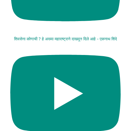
शिवसेना कोणाची ? हे अख्या महाराष्ट्राने दाखवून दिले आहे - एकनाथ शिंदे