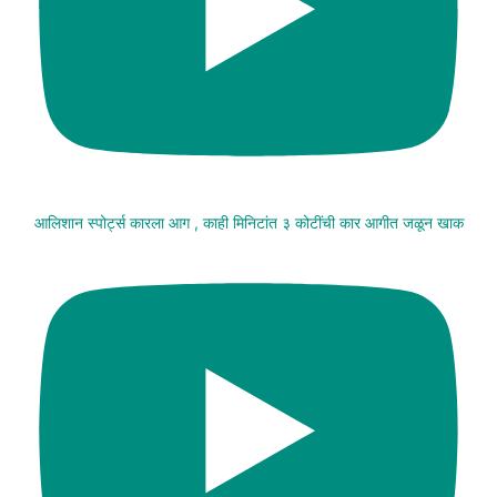
आलिशान स्पोर्ट्स कारला आग , काही मिनिटांत ३ कोटींची कार आगीत जळून खाक