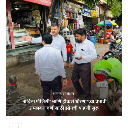
आरोग्य व शिक्षण
‘पार्किंग पॉलिसी’ आणि हॉकर्स धोरणा’च्या प्रभावी
अंमलबजावणीसाठी झोनची पाहणी सुरू