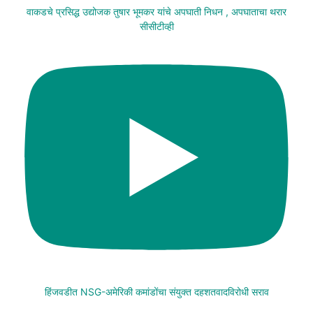
वाकडचे प्रसिद्ध उद्योजक तुषार भूमकर यांचे अपघाती निधन , अपघाताचा थरार
सीसीटीव्ही
हिंजवडीत NSG-अमेरिकी कमांडोंचा संयुक्त दहशतवादविरोधी सराव