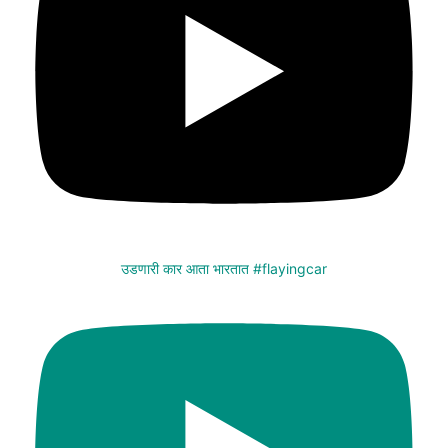
उडणारी कार आता भारतात #flayingcar