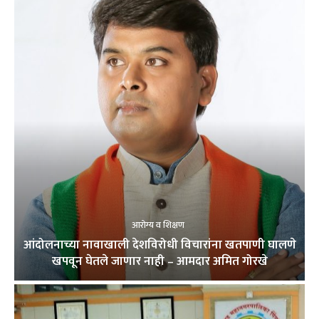
आरोग्य व शिक्षण
आंदोलनाच्या नावाखाली देशविरोधी विचारांना खतपाणी घालणे
खपवून घेतले जाणार नाही – आमदार अमित गोरखे