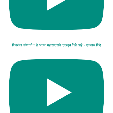
शिवसेना कोणाची ? हे अख्या महाराष्ट्राने दाखवून दिले आहे - एकनाथ शिंदे