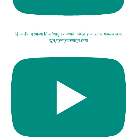
हिंजवडीत प्रेमाच्या त्रिकोणातून तरुणाची निर्घृण हत्या,सागर गायकवाडचा
खून,प्रेमप्रकरणातून हत्या