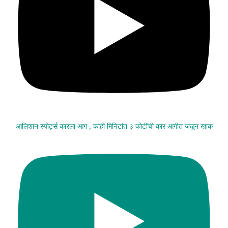
आलिशान स्पोर्ट्स कारला आग , काही मिनिटांत ३ कोटींची कार आगीत जळून खाक