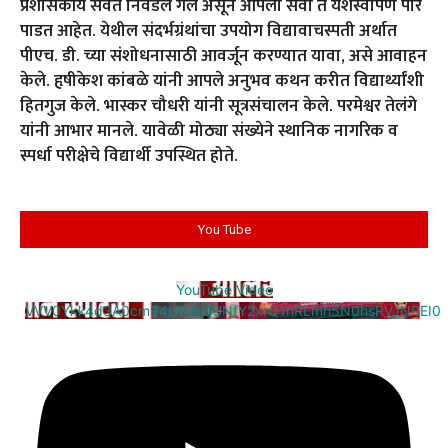
प्रशासकीय सेवेत निवडले गेले असून आपली सेवा ते यशस्वीपणे पार
पाडत आहेत. येथील संदर्भग्रंथांचा उपयोग विद्यावाचस्पती अर्थात
पीएच. डी. च्या संशोधनासाठी आवर्जून करण्यात यावा, असे आवाहन
केले. हृषीकेश कांबळे यांनी आपले अनुभव कथन करीत विद्यार्थ्यांशी
हितगुज केले. भास्कर चौधरी यांनी सूत्रसंचालन केले. परमेश्वर तेलंगे
यांनी आभार मानले. यावेळी मोठ्या संख्येने स्थानिक नागरिक व
स्पर्धा परीक्षेचे विद्यार्थी उपस्थित होते.
You Tube
YouTube Video
VVV0Ykk4d3A0cm94U1VaQUNfY2xrQ1hRLmh5N0hsRVJNREI0