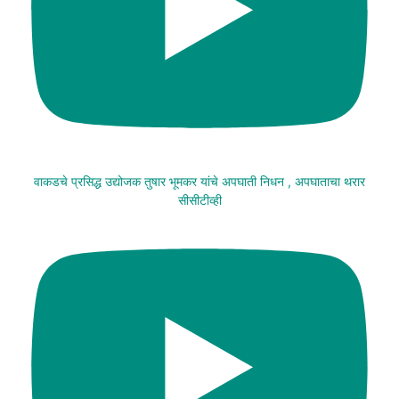
वाकडचे प्रसिद्ध उद्योजक तुषार भूमकर यांचे अपघाती निधन , अपघाताचा थरार
सीसीटीव्ही