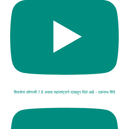
शिवसेना कोणाची ? हे अख्या महाराष्ट्राने दाखवून दिले आहे - एकनाथ शिंदे