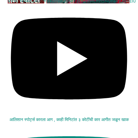
VVV0Ykk4d3A0cm94U1VaQUNfY2xrQ1hRLmh5N0hsRVJNREI0
आलिशान स्पोर्ट्स कारला आग , काही मिनिटांत ३ कोटींची कार आगीत जळून खाक