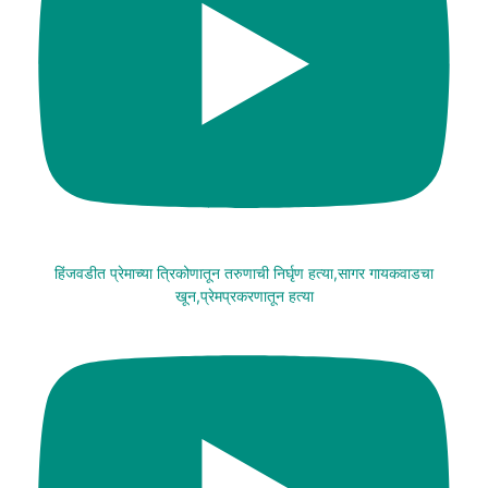
हिंजवडीत प्रेमाच्या त्रिकोणातून तरुणाची निर्घृण हत्या,सागर गायकवाडचा
खून,प्रेमप्रकरणातून हत्या