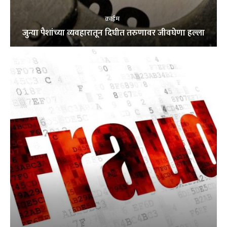
क्राईम
जुन्या पैशांच्या व्यवहारातून दिघीत तरुणावर जीवघेणा हल्ला