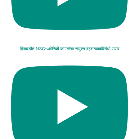
हिंजवडीत NSG-अमेरिकी कमांडोंचा संयुक्त दहशतवादविरोधी सराव