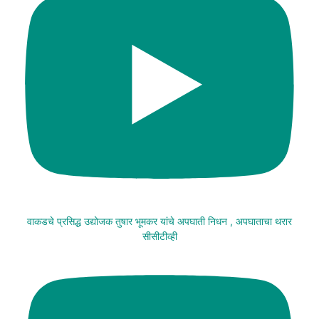
वाकडचे प्रसिद्ध उद्योजक तुषार भूमकर यांचे अपघाती निधन , अपघाताचा थरार
सीसीटीव्ही