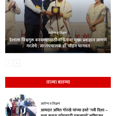
आरोग्य व शिक्षण
देशाला विश्वगुरू बनवण्यासाठी वंचितांना मुख्य प्रवाहात आणणे
गरजेचे : सरसंघचालक डाॅ. मोहन भागवत
ताज्या बातम्या
आरोग्य व शिक्षण
आमदार अमित गोरखे यांच्या हस्ते ‘नवी दिशा –
शून्य कचरा झोपडपट्टी प्रकल्पाचे’ भूमिपूजन