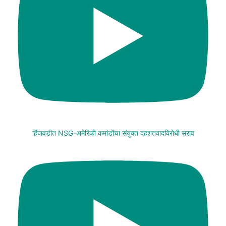
हिंजवडीत NSG-अमेरिकी कमांडोंचा संयुक्त दहशतवादविरोधी सराव