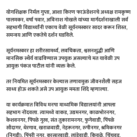
योगशिक्षक निर्मल गुप्ता, आशा किरण फाऊंडेशनचे अध्यक्ष रामकृष्ण
पालमकर, वर्षा पवार, अविनाश गोखले यांच्या मार्गदर्शनाखाली सर्व
सहभागी विद्यार्थ्यांनी एकाच वेळी सूर्यनमस्कार सादर करून शिस्त,
समन्वय आणि एकतेचे दर्शन घडविले.
सूर्यनमस्कार हा शरीरसामर्थ्य, लवचिकता, श्वसनशुद्धी आणि
मानसिक स्थैर्य वाढविण्यास उपयुक्त असल्याचे मत यावेळी उप
आयुक्त पंकज पाटील यांनी व्यक्त केले.
तर नियमित सूर्यनमस्कार केल्यास तणावमुक्त जीवनशैली सहज
साध्य होऊ शकते असे उप आयुक्त ममता शिंदे म्हणाल्या.
या कार्यक्रमात विविध मनपा माध्यमिक विद्यालयांनी आपला
सहभाग नोंदवला. त्यामध्ये वाकड, उद्यमनगर, काळभोरनगर,
केशवनगर, पिंपळे गुरव, संत तुकारामनगर, फुगेवाडी, पिंपळे
सौदागर, थेरगाव, खराळवाडी, नेहरूनगर, रुपीनगर, श्रमिकनगर
(निगडी), पिंपरी नगर, कासारवाडी, लांडेवाडी, किवळे, चिंचवड,