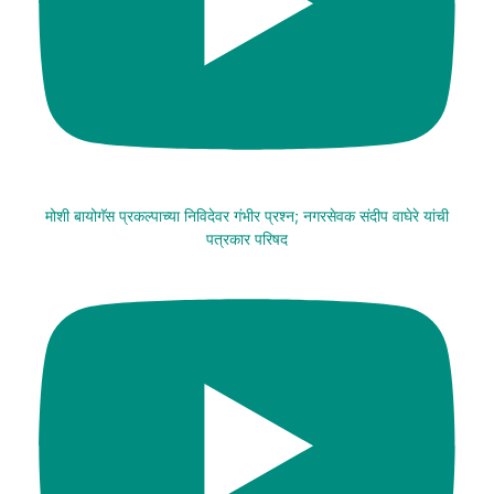
मोशी बायोगॅस प्रकल्पाच्या निविदेवर गंभीर प्रश्न; नगरसेवक संदीप वाघेरे यांची
पत्रकार परिषद