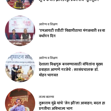
आरोग्य व शिक्षण
‘एमआयटी एडीटी’ विद्यापीठाचा मंगळवारी ११वा
वर्धापन दिन
आरोग्य व शिक्षण
देशाला विश्वगुरू बनवण्यासाठी वंचितांना मुख्य
प्रवाहात आणणे गरजेचे : सरसंघचालक डाॅ.
मोहन भागवत
ताज्या बातम्या
तुकाराम मुंढे यांचे ‘जेन झी’ला आवाहन; बदल हा
प्रगतीचा अविभाज्य भाग