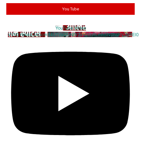
You Tube
YouTube Video
VVV0Ykk4d3A0cm94U1VaQUNfY2xrQ1hRLmh5N0hsRVJNREI0