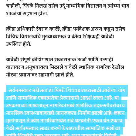
चऱ्होली, पिंपळे निलख तसेच उर्दू माध्यमिक विद्यालय व त्यांच्या भाग
शाळांचा सहभाग होता.
क्रीडा अधिकारी रंगराव कारंडे, क्रीडा पर्यवेक्षक अरुण कडूस तसेच
विविध विद्यालयांचे मुख्याध्यापक व क्रीडा शिक्षकही यावेळी
उपस्थित होते.
यावेळी संपूर्ण क्रीडांगणात सकारात्मक ऊर्जा आणि उत्साही
वातावरण अनुभवायला मिळाले यावेळी स्थानिक नागरिक देखील
मोठ्या प्रमाणावर सहभागी झाले होते.
सूर्यनमस्कार महोत्सव हा पिंपरी चिंचवड शहरासाठी आरोग्य, योग
आणि सामाजिक एकात्मतेचा प्रेरणादायी आदर्श ठरला आहे. या
उपक्रमाच्या माध्यमातून नागरिकांमध्ये शारीरिक तंदुरुस्तीबरोबरच
मानसिक स्वास्थ्याबाबतही जागरूकता निर्माण झाली आहे. लहान
मुलांपासून ते ज्येष्ठ नागरिकांपर्यंत सर्व घटकांनी एकत्र येत एकाच
वेळी सूर्यनमस्कार सादर करणे हे शहरातील सामाजिक सलोखा