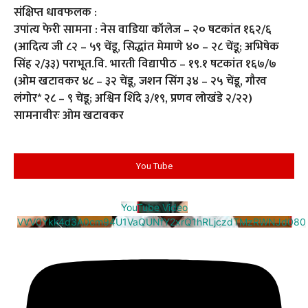
संक्षिप्त धावफलक :
उपांत्य फेरी सामना : नेस वाडिया कॉलेज – २० षटकांत १६२/६
(आदित्य जी ८२ – ५९ चेंडू, सिद्धांत मेमाणे ४० – २८ चेंडू; अभिषेक
सिंह २/३३) पराभूत.वि. भारती विद्यापीठ – १९.१ षटकांत १६७/७
(ओम खटावकर ४८ – ३२ चेंडू, जशन सिंग ३४ – २५ चेंडू, गौरव
लंगोर* २८ – ९ चेंडू; अश्विन शिंदे ३/१९, प्रणव लोखंडे २/२२)
सामनावीरः ओम खटावकर
You Tube
YouTube Video
VVV0Ykk4d3A0cm94U1VaQUNfY2xrQ1hRLjczdTMzRWNJd080