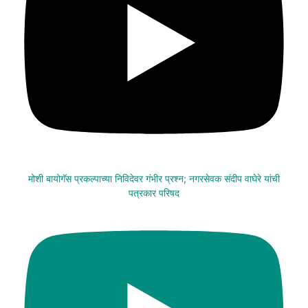
मोशी बायोगॅस प्रकल्पाच्या निविदेवर गंभीर प्रश्न; नगरसेवक संदीप वाघेरे यांची
पत्रकार परिषद