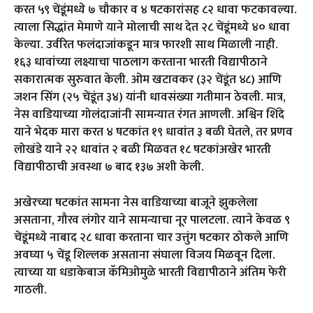
करत ५९ चेंडूंमध्ये ७ चौकार व ४ षटकारांसह ८२ धावा फटकावल्या.
त्याला सिद्धांत मेमाणे याने मोलाची साथ देत २८ चेंडूंमध्ये ४० धावा
केल्या. उर्वरित फलंदाजांकडून मात्र फारशी साथ मिळाली नाही.
१६३ धावांच्या लक्ष्याचा पाठलाग करताना भारती विद्यापीठाने
सकारात्मक सुरुवात केली. ओम खटावकर (३२ चेंडूंत ४८) आणि
जशन सिंग (२५ चेंडूंत ३४) यांनी धावसंख्या गतीमान ठेवली. मात्र,
नेस वाडियाच्या गोलंदाजांनी सामन्यात रंगत आणली. अश्विन शिंदे
याने भेदक मारा करत ४ षटकांत १९ धावांत ३ बळी घेतले, तर प्रणव
लोखंडे याने २२ धावांत २ बळी मिळवत १८ षटकांअखेर भारती
विद्यापीठाची अवस्था ७ बाद १३७ अशी केली.
अखेरच्या षटकांत सामना नेस वाडियाच्या बाजूने झुकलेला
असताना, गौरव लंगोर याने सामन्याचा नूर पालटला. त्याने केवळ ९
चेंडूंमध्ये नाबाद २८ धावा करताना चार उत्तुंग षटकार ठोकले आणि
अवघ्या ५ चेंडू शिल्लक असताना संघाला विजय मिळवून दिला.
त्याच्या या धडाकेबाज कॅमिओमुळे भारती विद्यापीठाने अंतिम फेरी
गाठली.