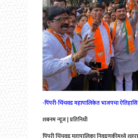
-पिंपरी-चिंचवड महापालिकेत भाजपचा ऐतिहासिक
शबनम न्यूज | प्रतिनिधी
पिंपरी चिंचवड महापालिका निवडणुकीमध्ये शह