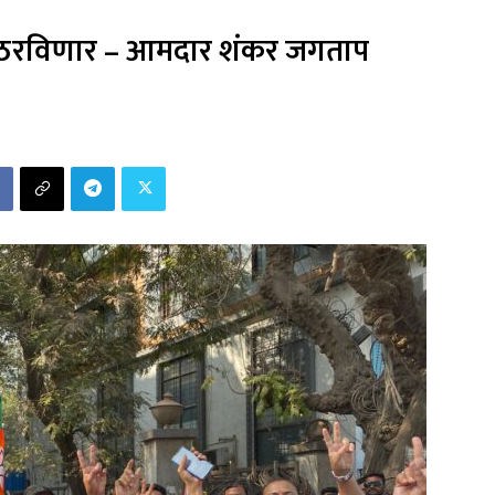
्थ ठरविणार – आमदार शंकर जगताप