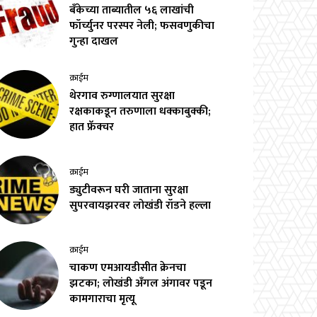
बँकेच्या ताब्यातील ५६ लाखांची
फॉर्च्युनर परस्पर नेली; फसवणुकीचा
गुन्हा दाखल
क्राईम
थेरगाव रुग्णालयात सुरक्षा
रक्षकाकडून तरुणाला धक्काबुक्की;
हात फ्रॅक्चर
क्राईम
ड्युटीवरून घरी जाताना सुरक्षा
सुपरवायझरवर लोखंडी रॉडने हल्ला
क्राईम
चाकण एमआयडीसीत क्रेनचा
झटका; लोखंडी अँगल अंगावर पडून
कामगाराचा मृत्यू