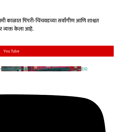
मी काळात पिंपरी-चिंचवडच्या सर्वांगीण आणि शाश्वत
 व्यक्त केला आहे.
You Tube
cm94U1VaQUNfY2xrQ1hRLmh5N0hsRVJNREI0