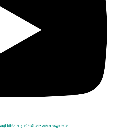
 काही मिनिटांत ३ कोटींची कार आगीत जळून खाक