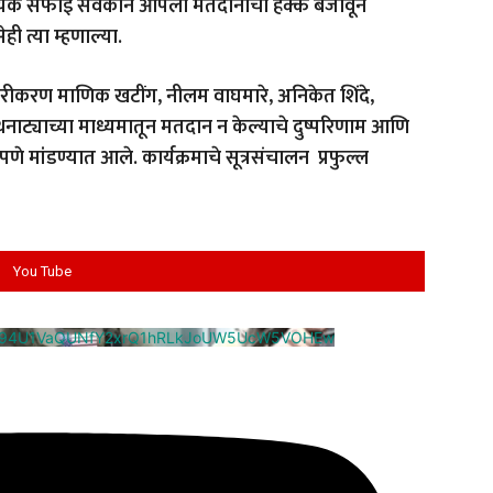
प्रत्येक सफाई सेवकाने आपला मतदानाचा हक्क बजावून
ी त्या म्हणाल्या.
ीकरण माणिक खटींग, नीलम वाघमारे, अनिकेत शिंदे,
ाट्याच्या माध्यमातून मतदान न केल्याचे दुष्परिणाम आणि
पणे मांडण्यात आले. कार्यक्रमाचे सूत्रसंचालन प्रफुल्ल
You Tube
cm94U1VaQUNfY2xrQ1hRLkJoUW5UcW5VOHEw