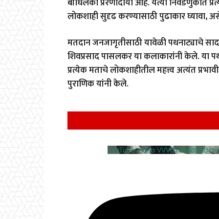
बांधिलकी प्रेरणादायी आहे. येत्या निवडणुकीत 
लोकशाही सुदृढ करण्यासाठी पुढाकार घ्यावा, असेह
मतदान जनजागृतीसाठी यावेळी पथनाट्याचे सादर
शिवप्रसाद पासलकर या कलाकारांनी केले. या पथन
प्रत्येक मताचे लोकशाहीतील महत्त्व अत्यंत प्रभावी
पुराणिक यांनी केले.
YouTube Video VVV0Ykk4d3A0