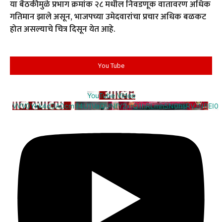
या बैठकीमुळे प्रभाग क्रमांक २८ मधील निवडणूक वातावरण अधिक
गतिमान झाले असून, भाजपच्या उमेदवारांचा प्रचार अधिक बळकट
होत असल्याचे चित्र दिसून येत आहे.
You Tube
YouTube Video
VVV0Ykk4d3A0cm94U1VaQUNfY2xrQ1hRLmh5N0hsRVJNREI0