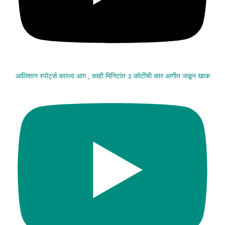
आलिशान स्पोर्ट्स कारला आग , काही मिनिटांत ३ कोटींची कार आगीत जळून खाक