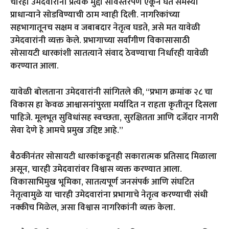
चारही उमेदवारांनी प्रत्येक मुद्दा सविस्तरपणे ऐकून घेत समस्या
प्राधान्याने सोडविण्याची ठाम ग्वाही दिली. नागरिकांच्या
सहभागातूनच सक्षम व जबाबदार नेतृत्व घडते, असे मत यावेळी
उमेदवारांनी व्यक्त केले. प्रभागाच्या सर्वांगीण विकासासाठी
सोसायटी धारकांशी सातत्याने संवाद ठेवण्याचा निर्धारही यावेळी
करण्यात आला.
यावेळी बोलताना उमेदवारांनी सांगितले की, “प्रभाग क्रमांक २८ चा
विकास हा केवळ आश्वासनांपुरता मर्यादित न राहता कृतीतून दिसला
पाहिजे. मूलभूत सुविधांसह स्वच्छता, सुरक्षितता आणि दर्जेदार नागरी
सेवा देणे हे आमचे प्रमुख उद्दिष्ट आहे.”
बैठकीनंतर सोसायटी धारकांकडूनही सकारात्मक प्रतिसाद मिळाला
असून, चारही उमेदवारांवर विश्वास व्यक्त करण्यात आला.
विकासाभिमुख भूमिका, सातत्यपूर्ण जनसंपर्क आणि संघटित
नेतृत्वामुळे या चारही उमेदवारांना प्रभागाचे नेतृत्व करण्याची संधी
नक्कीच मिळेल, असा विश्वास नागरिकांनी व्यक्त केला.