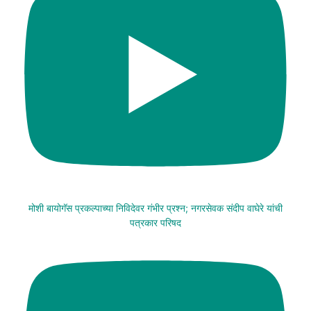
मोशी बायोगॅस प्रकल्पाच्या निविदेवर गंभीर प्रश्न; नगरसेवक संदीप वाघेरे यांची
पत्रकार परिषद