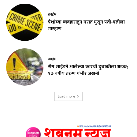
क्राईम
पैशांच्या व्यवहारातून घरात घुसून पती-पत्नीला
मारहाण
क्राईम
रॉंग साईडने आलेल्या कारची दुचाकीला धडक;
१७ वर्षीय तरुण गंभीर जखमी
Load more