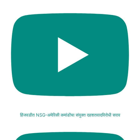
हिंजवडीत NSG-अमेरिकी कमांडोंचा संयुक्त दहशतवादविरोधी सराव