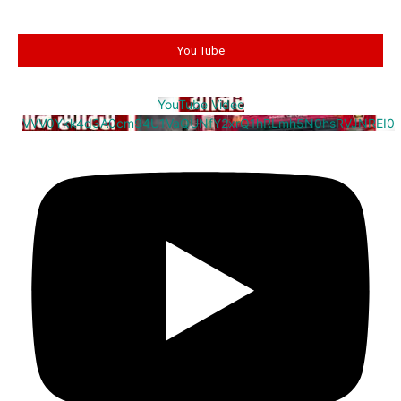
You Tube
YouTube Video
VVV0Ykk4d3A0cm94U1VaQUNfY2xrQ1hRLmh5N0hsRVJNREI0