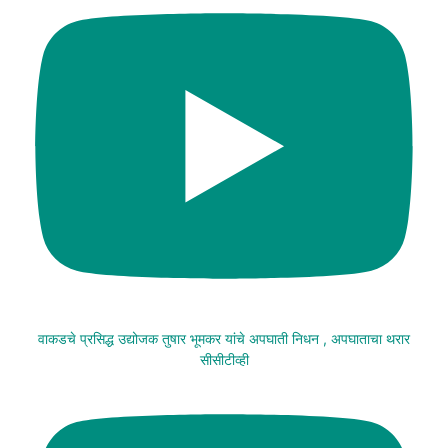
वाकडचे प्रसिद्ध उद्योजक तुषार भूमकर यांचे अपघाती निधन , अपघाताचा थरार
सीसीटीव्ही