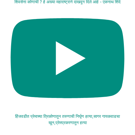
शिवसेना कोणाची ? हे अख्या महाराष्ट्राने दाखवून दिले आहे - एकनाथ शिंदे
हिंजवडीत प्रेमाच्या त्रिकोणातून तरुणाची निर्घृण हत्या,सागर गायकवाडचा
खून,प्रेमप्रकरणातून हत्या