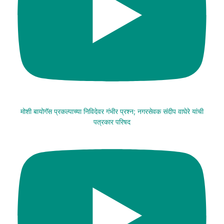
मोशी बायोगॅस प्रकल्पाच्या निविदेवर गंभीर प्रश्न; नगरसेवक संदीप वाघेरे यांची
पत्रकार परिषद