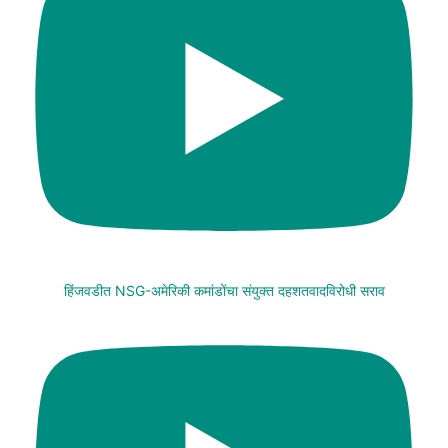
हिंजवडीत NSG-अमेरिकी कमांडोंचा संयुक्त दहशतवादविरोधी सराव