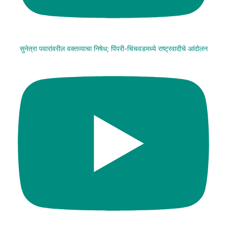
सुनेत्रा पवारांवरील वक्तव्याचा निषेध; पिंपरी-चिंचवडमध्ये राष्ट्रवादीचे आंदोलन