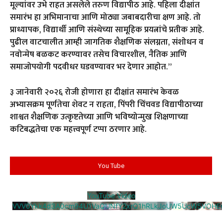
मूल्यांवर उभे राहत असलेले तरुण विद्यापीठ आहे. पहिला दीक्षांत
समारंभ हा अभिमानाचा आणि मोठ्या जबाबदारीचा क्षण आहे. तो
प्राध्यापक, विद्यार्थी आणि संस्थेच्या सामूहिक प्रयत्नांचे प्रतीक आहे.
पुढील वाटचालीत आम्ही जागतिक शैक्षणिक संलग्नता, संशोधन व
नवोन्मेष बळकट करण्यावर तसेच विचारशील, नैतिक आणि
समाजोपयोगी पदवीधर घडवण्यावर भर देणार आहोत.”
३ जानेवारी २०२६ रोजी होणारा हा दीक्षांत समारंभ केवळ
अभ्यासक्रम पूर्णतेचा शेवट न राहता, पिंपरी चिंचवड विद्यापीठाच्या
शाश्वत शैक्षणिक उत्कृष्टतेच्या आणि भविष्योन्मुख शिक्षणाच्या
कटिबद्धतेचा एक महत्त्वपूर्ण टप्पा ठरणार आहे.
You Tube
YouTube Video
VVV0Ykk4d3A0cm94U1VaQUNfY2xrQ1hRLkJoUW5UcW5VOHE