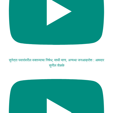
सुनेत्रा पवारांवरील वक्तव्याचा निषेध; माफी मागा, अन्यथा जनआक्रोश : आमदार
सुनील शेळके