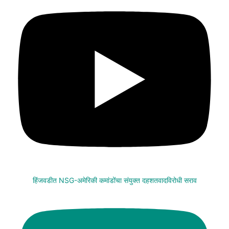
हिंजवडीत NSG-अमेरिकी कमांडोंचा संयुक्त दहशतवादविरोधी सराव