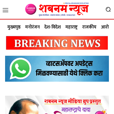
मुख्यपृष्ठ
मनोरंजन
देश-विदेश
महाराष्ट्र
राजकीय
आरोग्य 