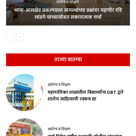
आरोग्य व शिक्षण
भामा-आसखेड प्रकल्पग्रस्त ग्रामस्थांच्या प्रश्नांवर महापौर रवि
लांडगे यांच्यासोबत सकारात्मक चर्चा
ताज्या बातम्या
आरोग्य व शिक्षण
महापालिका शाळांतील विद्यार्थ्यांना DBT द्वारे
शालेय साहित्याची रक्कम द्या
आरोग्य व शिक्षण