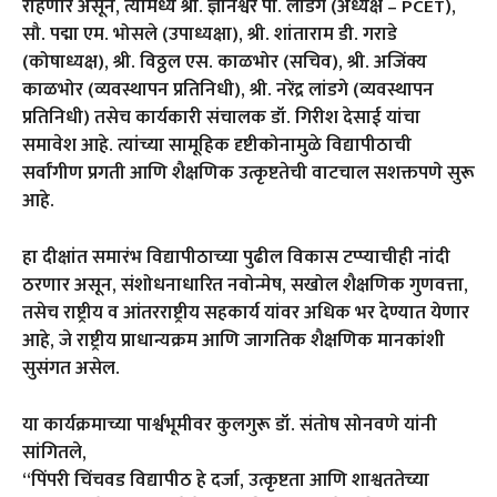
राहणार असून, त्यामध्ये श्री. ज्ञानेश्वर पी. लांडगे (अध्यक्ष – PCET),
सौ. पद्मा एम. भोसले (उपाध्यक्षा), श्री. शांताराम डी. गराडे
(कोषाध्यक्ष), श्री. विठ्ठल एस. काळभोर (सचिव), श्री. अजिंक्य
काळभोर (व्यवस्थापन प्रतिनिधी), श्री. नरेंद्र लांडगे (व्यवस्थापन
प्रतिनिधी) तसेच कार्यकारी संचालक डॉ. गिरीश देसाई यांचा
समावेश आहे. त्यांच्या सामूहिक दृष्टीकोनामुळे विद्यापीठाची
सर्वांगीण प्रगती आणि शैक्षणिक उत्कृष्टतेची वाटचाल सशक्तपणे सुरू
आहे.
हा दीक्षांत समारंभ विद्यापीठाच्या पुढील विकास टप्प्याचीही नांदी
ठरणार असून, संशोधनाधारित नवोन्मेष, सखोल शैक्षणिक गुणवत्ता,
तसेच राष्ट्रीय व आंतरराष्ट्रीय सहकार्य यांवर अधिक भर देण्यात येणार
आहे, जे राष्ट्रीय प्राधान्यक्रम आणि जागतिक शैक्षणिक मानकांशी
सुसंगत असेल.
या कार्यक्रमाच्या पार्श्वभूमीवर कुलगुरू डॉ. संतोष सोनवणे यांनी
सांगितले,
“पिंपरी चिंचवड विद्यापीठ हे दर्जा, उत्कृष्टता आणि शाश्वततेच्या