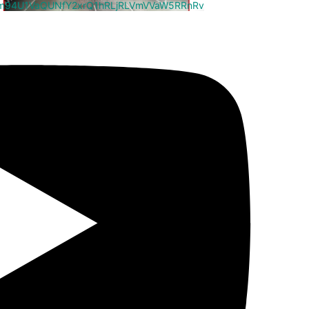
cm94U1VaQUNfY2xrQ1hRLjRLVmVVaW5RRnRv