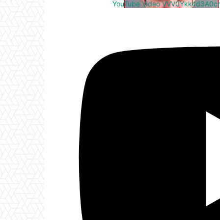
YouTube Video VVV0Ykk4d3A0