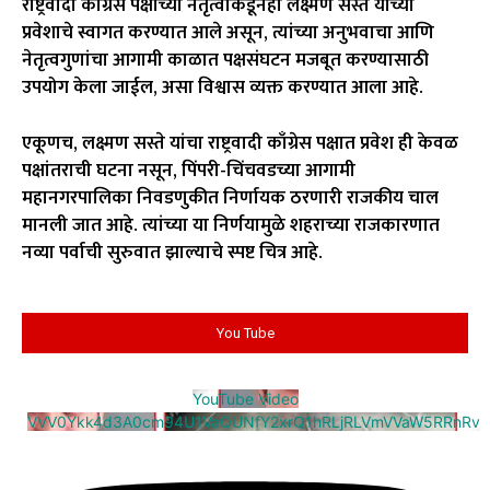
राष्ट्रवादी काँग्रेस पक्षाच्या नेतृत्वाकडूनही लक्ष्मण सस्ते यांच्या
प्रवेशाचे स्वागत करण्यात आले असून, त्यांच्या अनुभवाचा आणि
नेतृत्वगुणांचा आगामी काळात पक्षसंघटन मजबूत करण्यासाठी
उपयोग केला जाईल, असा विश्वास व्यक्त करण्यात आला आहे.
एकूणच, लक्ष्मण सस्ते यांचा राष्ट्रवादी काँग्रेस पक्षात प्रवेश ही केवळ
पक्षांतराची घटना नसून, पिंपरी-चिंचवडच्या आगामी
महानगरपालिका निवडणुकीत निर्णायक ठरणारी राजकीय चाल
मानली जात आहे. त्यांच्या या निर्णयामुळे शहराच्या राजकारणात
नव्या पर्वाची सुरुवात झाल्याचे स्पष्ट चित्र आहे.
You Tube
YouTube Video
VVV0Ykk4d3A0cm94U1VaQUNfY2xrQ1hRLjRLVmVVaW5RRnRv