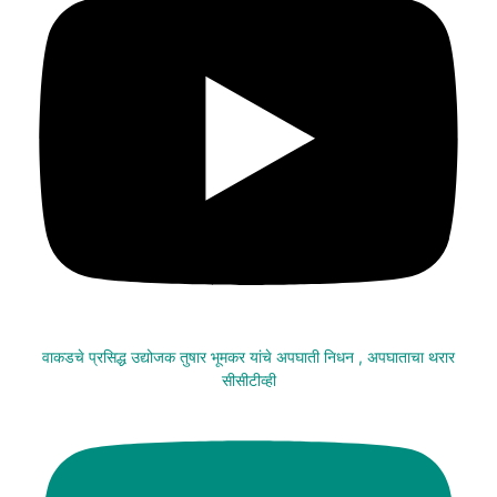
वाकडचे प्रसिद्ध उद्योजक तुषार भूमकर यांचे अपघाती निधन , अपघाताचा थरार
सीसीटीव्ही