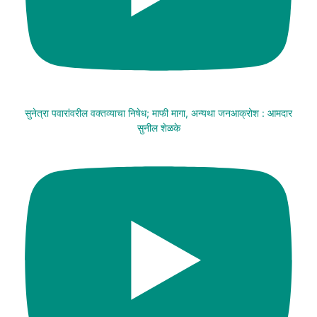
सुनेत्रा पवारांवरील वक्तव्याचा निषेध; माफी मागा, अन्यथा जनआक्रोश : आमदार
सुनील शेळके