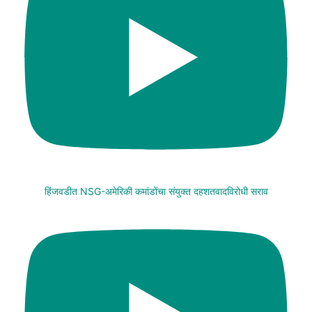
हिंजवडीत NSG-अमेरिकी कमांडोंचा संयुक्त दहशतवादविरोधी सराव