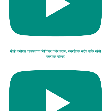
मोशी बायोगॅस प्रकल्पाच्या निविदेवर गंभीर प्रश्न; नगरसेवक संदीप वाघेरे यांची
पत्रकार परिषद