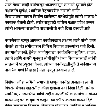
सस्ते गेल्या काही वर्षांपासून भाजपपासून स्पष्टपणे दुरावले होते.
पक्षांतर्गत दुर्लक्ष, स्थानिक नेतृत्वावरील नाराजी आणि
विकासकामांबाबत निर्माण झालेल्या मतभेदांमुळे त्यांनी भाजपशी
फारकत घेतली होती. अखेर राष्ट्रवादी काँग्रेस पक्षात प्रवेश करून
त्यांनी आपल्या राजकीय वाटचालीची नवी दिशा ठरवली आहे.
नगरसेवक म्हणून आपल्या कार्यकाळात लक्ष्मण सस्ते यांनी ‘काम
बोलते’ हा मंत्र अंगीकारून विविध विकास प्रकल्पांना गती दिली.
प्रभागातील रस्ते, ड्रेनेज, पाणीपुरवठा, सार्वजनिक सुविधा, शाळा,
उद्याने आणि नागरी मूलभूत सोयीसुविधांच्या विकासासाठी त्यांनी
सातत्याने पाठपुरावा केला. त्यांच्या कार्यपद्धतीमुळे ते सर्वसामान्य
नागरिकांमध्ये विश्वासार्ह नेता म्हणून उदयास आले.
विशेषतः क्रीडा समिती सभापती म्हणून कार्यरत असताना त्यांनी
पिंपरी-चिंचवड शहरातील क्रीडा क्षेत्राला नवी दिशा दिली. अनेक
स्थानिक, राज्यस्तरीय आणि राष्ट्रीय पातळीवरील स्पर्धांचे आयोजन
करून शहरातील युवा खेळाडूंना व्यासपीठ उपलब्ध करून दिले.
क्रीडा संकुलांचा विकास, खेळाडूंना प्रोत्साहन, साहित्य व आर्थिक