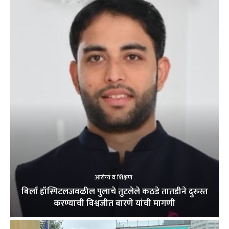
आरोग्य व शिक्षण
बिर्ला हॉस्पिटलजवळील पुलाचे तुटलेले कठडे तातडीने दुरुस्त
करण्याची विश्वजीत बारणे यांची मागणी