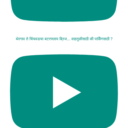
थेरगाव ते चिंचवडचा बटरफ्लाय ब्रिज... वाहतुकीसाठी की पार्किंगसाठी ?