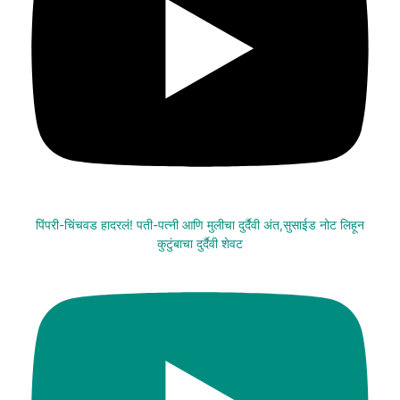
पिंपरी-चिंचवड हादरलं! पती-पत्नी आणि मुलीचा दुर्दैवी अंत,सुसाईड नोट लिहून
कुटुंबाचा दुर्दैवी शेवट