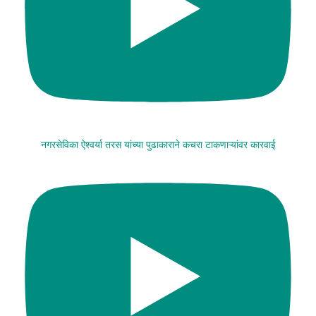
नगरसेविका ऐश्वर्या तरस यांच्या पुढाकाराने कचरा टाकणाऱ्यांवर कारवाई