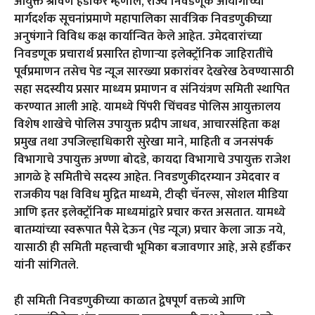
आयुक्त श्रावण हर्डीकर म्हणाले, राज्य निवडणूक आयोगाच्या
मार्गदर्शक सूचनांप्रमाणे महापालिका सार्वत्रिक निवडणुकीच्या
अनुषंगाने विविध कक्ष कार्यान्वित केले आहेत. उमेदवारांच्या
निवडणूक प्रचारार्थ प्रसारित होणाऱ्या इलेक्ट्रॉनिक जाहिरातींचे
पूर्वप्रमाणन तसेच पेड न्यूज सारख्या प्रकारांवर देखरेख ठेवण्यासाठी
सहा सदस्यीय प्रसार माध्यम प्रमाणन व संनियंत्रण समिती स्थापित
करण्यात आली आहे. यामध्ये पिंपरी चिंचवड पोलिस आयुक्तालय
विशेष शाखेचे पोलिस उपायुक्त प्रदीप जाधव, आचारसंहिता कक्ष
प्रमुख तथा उपजिल्हाधिकारी सुरेखा माने, माहिती व जनसंपर्क
विभागाचे उपायुक्त अण्णा बोदडे, कायदा विभागाचे उपायुक्त राजेश
आगळे हे समितीचे सदस्य आहेत. निवडणुकीदरम्यान उमेदवार व
राजकीय पक्ष विविध मुद्रित माध्यमे, टीव्ही चॅनल्स, सोशल मीडिया
आणि इतर इलेक्ट्रॉनिक माध्यमांद्वारे प्रचार करत असतात. यामध्ये
बातम्यांच्या स्वरूपात पैसे देऊन (पेड न्यूज) प्रचार केला जाऊ नये,
यासाठी ही समिती महत्त्वाची भूमिका बजावणार आहे, असे हर्डीकर
यांनी सांगितले.
ही समिती निवडणुकीच्या काळात द्वेषपूर्ण वक्तव्ये आणि