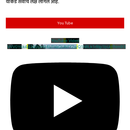
याकडे सर्वांचे लक्ष लागले आहे.
You Tube
YouTube Video
VVV0Ykk4d3A0cm94U1VaQUNfY2xrQ1hRLk1rRlp1bUdfNm93