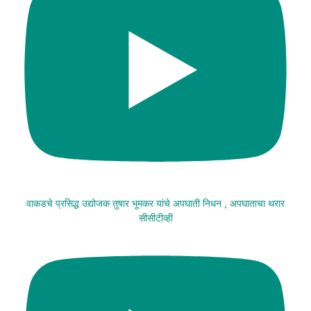
वाकडचे प्रसिद्ध उद्योजक तुषार भूमकर यांचे अपघाती निधन , अपघाताचा थरार
सीसीटीव्ही