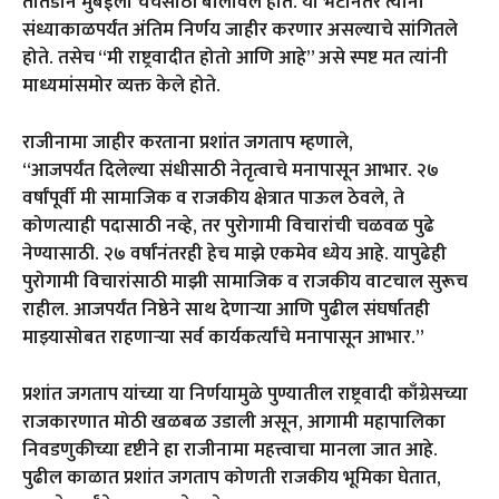
तातडीने मुंबईला चर्चेसाठी बोलावले होते. या भेटीनंतर त्यांनी
संध्याकाळपर्यंत अंतिम निर्णय जाहीर करणार असल्याचे सांगितले
होते. तसेच “मी राष्ट्रवादीत होतो आणि आहे” असे स्पष्ट मत त्यांनी
माध्यमांसमोर व्यक्त केले होते.
राजीनामा जाहीर करताना प्रशांत जगताप म्हणाले,
“आजपर्यंत दिलेल्या संधीसाठी नेतृत्वाचे मनापासून आभार. २७
वर्षांपूर्वी मी सामाजिक व राजकीय क्षेत्रात पाऊल ठेवले, ते
कोणत्याही पदासाठी नव्हे, तर पुरोगामी विचारांची चळवळ पुढे
नेण्यासाठी. २७ वर्षांनंतरही हेच माझे एकमेव ध्येय आहे. यापुढेही
पुरोगामी विचारांसाठी माझी सामाजिक व राजकीय वाटचाल सुरूच
राहील. आजपर्यंत निष्ठेने साथ देणाऱ्या आणि पुढील संघर्षातही
माझ्यासोबत राहणाऱ्या सर्व कार्यकर्त्यांचे मनापासून आभार.”
प्रशांत जगताप यांच्या या निर्णयामुळे पुण्यातील राष्ट्रवादी काँग्रेसच्या
राजकारणात मोठी खळबळ उडाली असून, आगामी महापालिका
निवडणुकीच्या दृष्टीने हा राजीनामा महत्त्वाचा मानला जात आहे.
पुढील काळात प्रशांत जगताप कोणती राजकीय भूमिका घेतात,