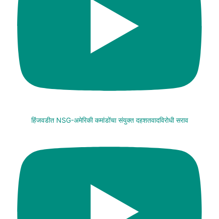
हिंजवडीत NSG-अमेरिकी कमांडोंचा संयुक्त दहशतवादविरोधी सराव