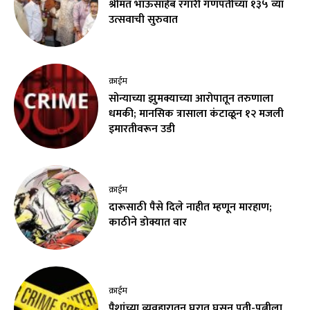
श्रीमंत भाऊसाहेब रंगारी गणपतीच्या १३५ व्या
उत्सवाची सुरुवात
क्राईम
सोन्याच्या झुमक्याच्या आरोपातून तरुणाला
धमकी; मानसिक त्रासाला कंटाळून १२ मजली
इमारतीवरून उडी
क्राईम
दारूसाठी पैसे दिले नाहीत म्हणून मारहाण;
काठीने डोक्यात वार
क्राईम
पैशांच्या व्यवहारातून घरात घुसून पती-पत्नीला