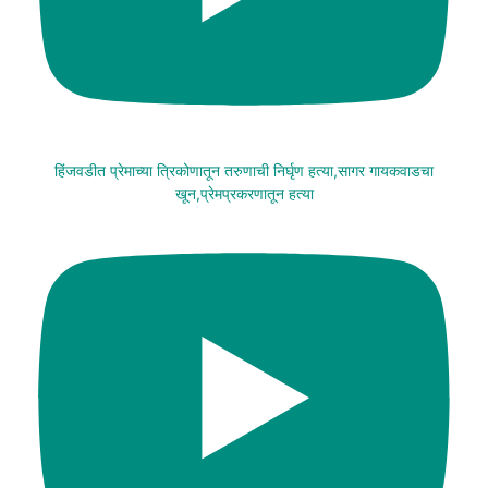
हिंजवडीत प्रेमाच्या त्रिकोणातून तरुणाची निर्घृण हत्या,सागर गायकवाडचा
खून,प्रेमप्रकरणातून हत्या