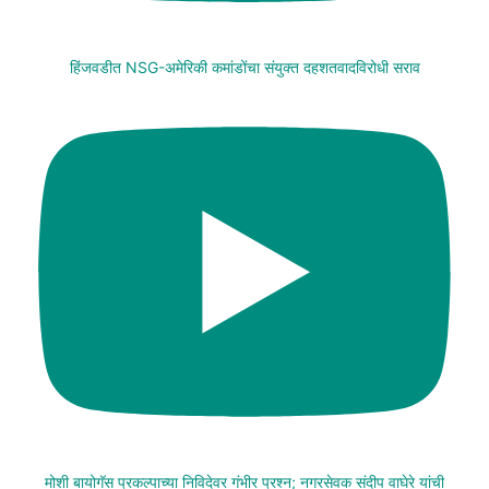
हिंजवडीत NSG-अमेरिकी कमांडोंचा संयुक्त दहशतवादविरोधी सराव
मोशी बायोगॅस प्रकल्पाच्या निविदेवर गंभीर प्रश्न; नगरसेवक संदीप वाघेरे यांची