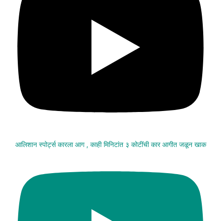
आलिशान स्पोर्ट्स कारला आग , काही मिनिटांत ३ कोटींची कार आगीत जळून खाक