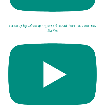
वाकडचे प्रसिद्ध उद्योजक तुषार भूमकर यांचे अपघाती निधन , अपघाताचा थरार
सीसीटीव्ही