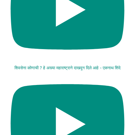
शिवसेना कोणाची ? हे अख्या महाराष्ट्राने दाखवून दिले आहे - एकनाथ शिंदे