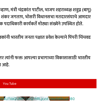
चव्हाण, मंत्री चंद्रकांत पाटील, भाजप शहराध्यक्ष शत्रुघ्न (बापू)
र शंकर जगताप, भोसरी विधानसभा मतदारसंघाचे आमदार
 पदाधिकारी कार्यकर्ते मोठ्या संख्येने उपस्थित होते.
ंनी भारतीय जनता पक्षात प्रवेश केल्याने पिंपरी चिंचवड
 तर त्यांनी फक्त आपल्या प्रभागाच्या विकासासाठी भारतीय
त आहे.
You Tube
cm94U1VaQUNfY2xrQ1hRLjczdTMzRWNJd080