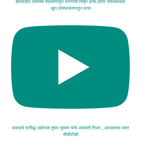
हिंजवडीत प्रेमाच्या त्रिकोणातून तरुणाची निर्घृण हत्या,सागर गायकवाडचा
खून,प्रेमप्रकरणातून हत्या
वाकडचे प्रसिद्ध उद्योजक तुषार भूमकर यांचे अपघाती निधन , अपघाताचा थरार
सीसीटीव्ही