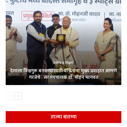
आरोग्य व शिक्षण
देशाला विश्वगुरू बनवण्यासाठी वंचितांना मुख्य प्रवाहात आणणे
गरजेचे : सरसंघचालक डाॅ. मोहन भागवत
ताज्या बातम्या