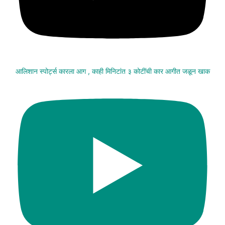
आलिशान स्पोर्ट्स कारला आग , काही मिनिटांत ३ कोटींची कार आगीत जळून खाक