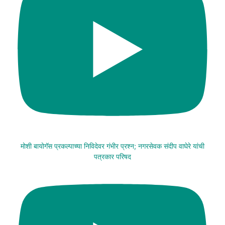
मोशी बायोगॅस प्रकल्पाच्या निविदेवर गंभीर प्रश्न; नगरसेवक संदीप वाघेरे यांची
पत्रकार परिषद