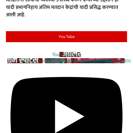
मतदारांना सोयीची व्यवस्था उपलब्ध करून देण्याच्या उद्देशाने ही
यादी प्रभागनिहाय अंतिम मतदान केंद्रांची यादी प्रसिद्ध करण्यात
आली आहे.
You Tube
YouTube Video
VVV0Ykk4d3A0cm94U1VaQUNfY2xrQ1hRLmh5N0hsRVJNREI0