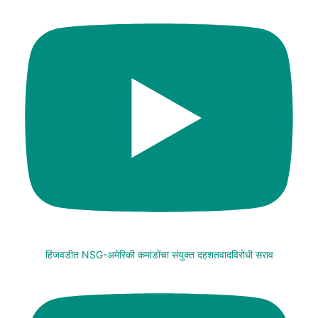
हिंजवडीत NSG-अमेरिकी कमांडोंचा संयुक्त दहशतवादविरोधी सराव