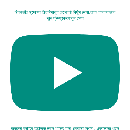
हिंजवडीत प्रेमाच्या त्रिकोणातून तरुणाची निर्घृण हत्या,सागर गायकवाडचा
खून,प्रेमप्रकरणातून हत्या
वाकडचे प्रसिद्ध उद्योजक तुषार भूमकर यांचे अपघाती निधन , अपघाताचा थरार