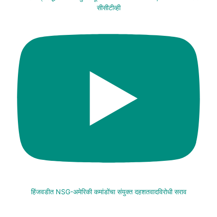
सीसीटीव्ही
हिंजवडीत NSG-अमेरिकी कमांडोंचा संयुक्त दहशतवादविरोधी सराव