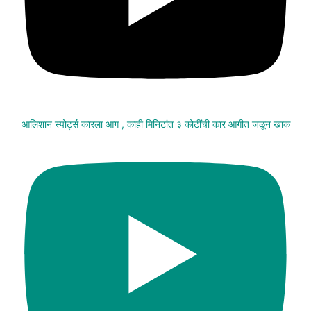
आलिशान स्पोर्ट्स कारला आग , काही मिनिटांत ३ कोटींची कार आगीत जळून खाक