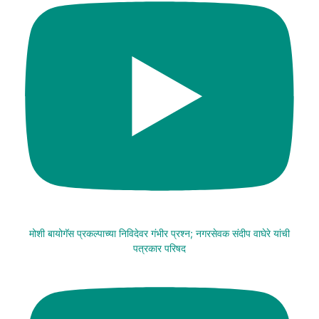
मोशी बायोगॅस प्रकल्पाच्या निविदेवर गंभीर प्रश्न; नगरसेवक संदीप वाघेरे यांची
पत्रकार परिषद