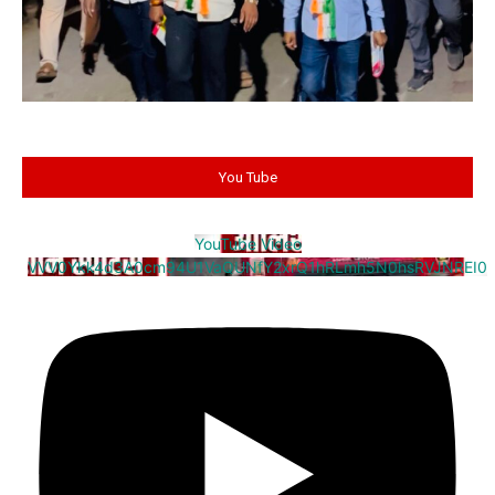
You Tube
YouTube Video
VVV0Ykk4d3A0cm94U1VaQUNfY2xrQ1hRLmh5N0hsRVJNREI0