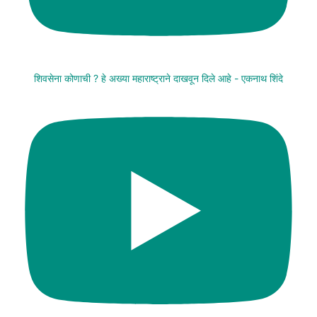
शिवसेना कोणाची ? हे अख्या महाराष्ट्राने दाखवून दिले आहे - एकनाथ शिंदे