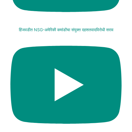
हिंजवडीत NSG-अमेरिकी कमांडोंचा संयुक्त दहशतवादविरोधी सराव