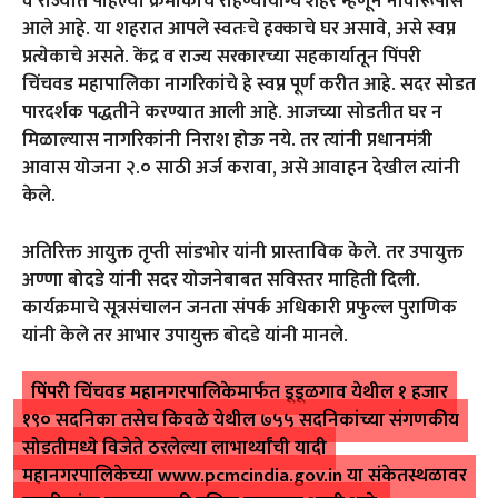
व राज्यात पहिल्या क्रमांकाचे राहण्यायोग्य शहर म्हणून नावारूपास
आले आहे. या शहरात आपले स्वतःचे हक्काचे घर असावे, असे स्वप्न
प्रत्येकाचे असते. केंद्र व राज्य सरकारच्या सहकार्यातून पिंपरी
चिंचवड महापालिका नागरिकांचे हे स्वप्न पूर्ण करीत आहे. सदर सोडत
पारदर्शक पद्धतीने करण्यात आली आहे. आजच्या सोडतीत घर न
मिळाल्यास नागरिकांनी निराश होऊ नये. तर त्यांनी प्रधानमंत्री
आवास योजना २.० साठी अर्ज करावा, असे आवाहन देखील त्यांनी
केले.
अतिरिक्त आयुक्त तृप्ती सांडभोर यांनी प्रास्ताविक केले. तर उपायुक्त
अण्णा बोदडे यांनी सदर योजनेबाबत सविस्तर माहिती दिली.
कार्यक्रमाचे सूत्रसंचालन जनता संपर्क अधिकारी प्रफुल्ल पुराणिक
यांनी केले तर आभार उपायुक्त बोदडे यांनी मानले.
पिंपरी चिंचवड महानगरपालिकेमार्फत डूडूळगाव येथील १ हजार
१९० सदनिका तसेच किवळे येथील ७५५ सदनिकांच्या संगणकीय
सोडतीमध्ये विजेते ठरलेल्या लाभार्थ्यांची यादी
महानगरपालिकेच्या
www.pcmcindia.gov.in
या संकेतस्थळावर