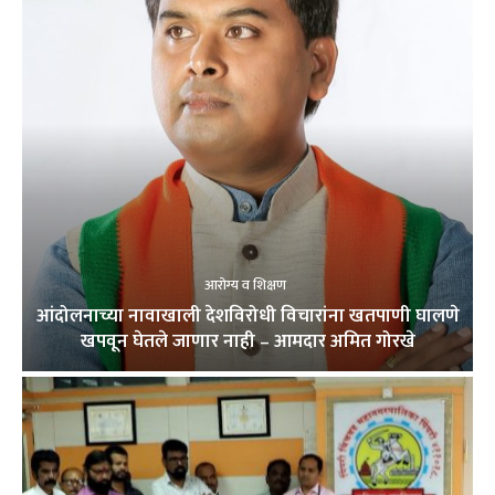
आरोग्य व शिक्षण
आंदोलनाच्या नावाखाली देशविरोधी विचारांना खतपाणी घालणे
खपवून घेतले जाणार नाही – आमदार अमित गोरखे