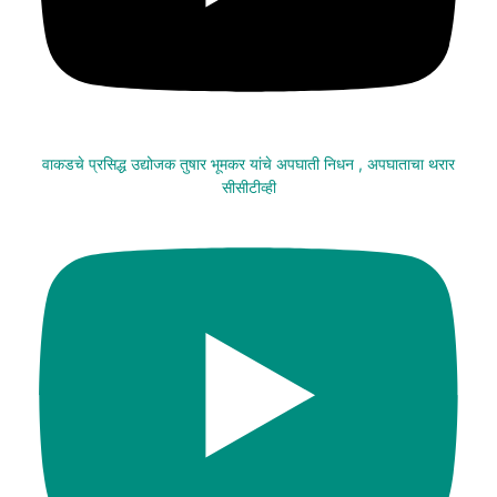
वाकडचे प्रसिद्ध उद्योजक तुषार भूमकर यांचे अपघाती निधन , अपघाताचा थरार
सीसीटीव्ही