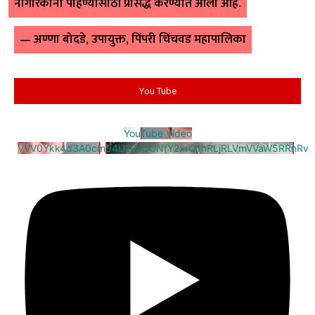
नागरिकांना पाहण्यासाठी प्रसिद्ध करण्यात आली आहे.
— अण्णा बोदडे, उपायुक्त, पिंपरी चिंचवड महापालिका
You Tube
YouTube Video
VVV0Ykk4d3A0cm94U1VaQUNfY2xrQ1hRLjRLVmVVaW5RRnRv