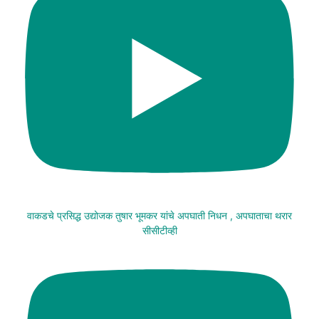
वाकडचे प्रसिद्ध उद्योजक तुषार भूमकर यांचे अपघाती निधन , अपघाताचा थरार
सीसीटीव्ही