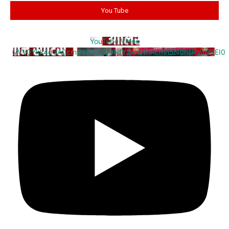
You Tube
YouTube Video
VVV0Ykk4d3A0cm94U1VaQUNfY2xrQ1hRLmh5N0hsRVJNREI0