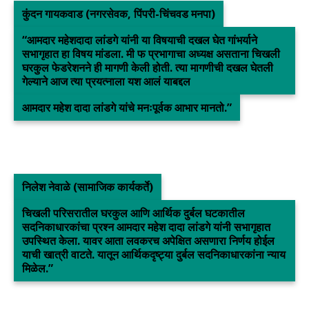
कुंदन गायकवाड (नगरसेवक, पिंपरी-चिंचवड मनपा)
“आमदार महेशदादा लांडगे यांनी या विषयाची दखल घेत गांभर्याने
सभागृहात हा विषय मांडला. मी फ प्रभागाचा अध्यक्ष असताना चिखली
घरकुल फेडरेशनने ही मागणी केली होती. त्या मागणीची दखल घेतली
गेल्याने आज त्या प्रयत्नाला यश आलं याबद्दल
आमदार महेश दादा लांडगे यांचे मनःपूर्वक आभार मानतो.”
निलेश नेवाळे (सामाजिक कार्यकर्ते)
चिखली परिसरातील घरकुल आणि आर्थिक दुर्बल घटकातील
सदनिकाधारकांचा प्रश्न आमदार महेश दादा लांडगे यांनी सभागृहात
उपस्थित केला. यावर आता लवकरच अपेक्षित असणारा निर्णय होईल
याची खात्री वाटते. यातून आर्थिकदृष्ट्या दुर्बल सदनिकाधारकांना न्याय
मिळेल.”