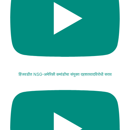
हिंजवडीत NSG-अमेरिकी कमांडोंचा संयुक्त दहशतवादविरोधी सराव