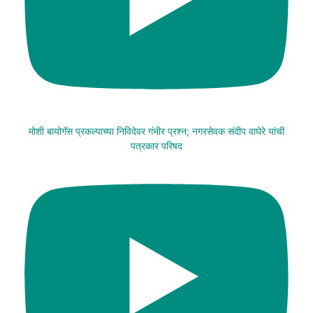
मोशी बायोगॅस प्रकल्पाच्या निविदेवर गंभीर प्रश्न; नगरसेवक संदीप वाघेरे यांची
पत्रकार परिषद