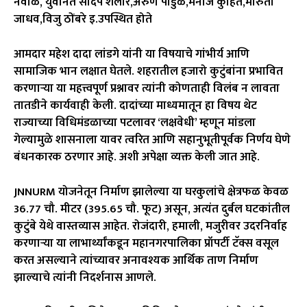
नेवाळे, युवानेते संदिप शेलार,अरुण पाडुळे,मनोज कुहिते,मारुती
जाधव,विजु ठोंबरे इ.उपस्थित होते
आमदार महेश दादा लांडगे यांनी या विषयाचे गांभीर्य आणि
सामाजिक भान लक्षात घेतले. शहरातील हजारो कुटुंबांना प्रभावित
करणाऱ्या या महत्त्वपूर्ण प्रश्नावर त्यांनी कोणताही विलंब न लावता
तातडीने कार्यवाही केली. दादांच्या माध्यमातून हा विषय थेट
राज्याच्या विधिमंडळाच्या पटलावर ‘लक्षवेधी’ म्हणून मांडला
गेल्यामुळे शासनाला यावर त्वरित आणि सहानुभूतीपूर्वक निर्णय घेणे
बंधनकारक ठरणार आहे. अशी अपेक्षा व्यक्त केली जात आहे.
JNNURM योजनेतून निर्माण झालेल्या या घरकुलांचे क्षेत्रफळ केवळ
36.77 चौ. मीटर (395.65 चौ. फूट) असून, अत्यंत दुर्बल घटकांतील
कुटुंबे येथे वास्तव्यास आहेत. रोजंदारी, हमाली, मजुरीवर उदरनिर्वाह
करणाऱ्या या लाभार्थ्यांकडून महानगरपालिका प्रॉपर्टी टॅक्स वसूल
करत असल्याने त्यांच्यावर अनावश्यक आर्थिक ताण निर्माण
झाल्याचे त्यांनी निदर्शनास आणले.