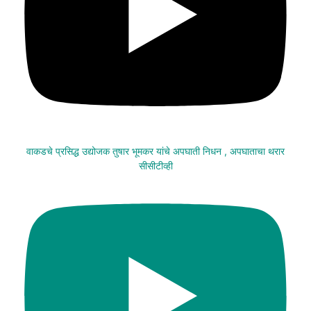
वाकडचे प्रसिद्ध उद्योजक तुषार भूमकर यांचे अपघाती निधन , अपघाताचा थरार
सीसीटीव्ही