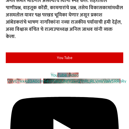
जनते समोर मांडणार असल्याचे त्यांनी स्पष्ट केले. शहरातील
पाणीप्रश्न, वाहतूक कोंडी, कामगारांचे प्रश्न, तसेच विकासकामांमधील
असमतोल यावर पक्ष परखड भूमिका घेणार असून प्रकाश
आंबेडकरांचे भाषण नागरिकांना नव्या राजकीय पर्यायाची हमी देईल,
असा विश्वास वंचित चे राज्यउपाध्यक्ष अनिल जाधव यांनी व्यक्त
केला.
You Tube
YouTube Video
VVV0Ykk4d3A0cm94U1VaQUNfY2xrQ1hRLjRLVmVVaW5RRnRv