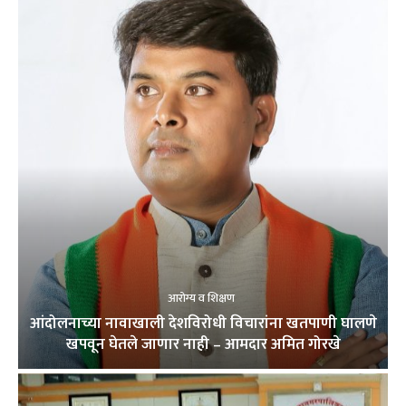
आरोग्य व शिक्षण
आंदोलनाच्या नावाखाली देशविरोधी विचारांना खतपाणी घालणे
खपवून घेतले जाणार नाही – आमदार अमित गोरखे