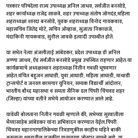
पत्रकार परिषदेला राज्य उपाध्यक्ष अनिल जाधव, सर्वजीत बनसोडे,
शहर कार्याध्यक्ष राजेंद्र साळवे, शहर उपाध्यक्ष संतोष जोगदंड,महिला
शहराध्यक्षा शारदा बनसोडे, युवक शहराध्यक्ष विनोद गायकवाड,
महासचिव जितेंद्र मोटे, सचिन ओव्हाळ, सुजाता निकाळजे,
मंदाकिनी गायकवाड, सुनील जावळे इत्यादी उपस्थीत होते.
या सभेत नेत्या अंजलीताई आंबेडकर, प्रदेश उपाध्यक्ष डॉ अनिल
अण्णा जाधव, ऍड सर्वजीत बनसोडे प्रमुख उपस्थित राहणार आहेत.या
कार्यक्रमाचे अध्यक्षस्थान शहराध्यक्ष नितीन गवळी भूषवणार
आहेत.वंचित बहुजन आघाडी, युवा आघाडी, महिला आघाडी, माथाडी
ट्रान्सपोर्ट व जनरल कामगार युनियन, सम्यक विद्यार्थी आंदोलन,
भारतीय बौध्द महासभा व समता सैनिक दल पिंपरी चिंचवड शहर
(जिल्हा) यांच्या वतीने सभेचे आयोजन करण्यात आले आहे.
यावेळी बोलताना नितीन गवळी म्हणाले की, सभेच्या सुरवातीला
भैय्यासाहेब आंबेडकर यांना अभिवादन करण्यात येईल.पिंपरी
चिंचवड महानगरपालिकेच्या निवडणुकीस काहीच महिने बाकी
असताना शहरातील राजकीय वातावरण जोरदार तापले आहे. या