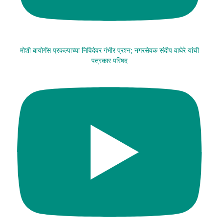
मोशी बायोगॅस प्रकल्पाच्या निविदेवर गंभीर प्रश्न; नगरसेवक संदीप वाघेरे यांची
पत्रकार परिषद