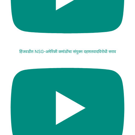
हिंजवडीत NSG-अमेरिकी कमांडोंचा संयुक्त दहशतवादविरोधी सराव