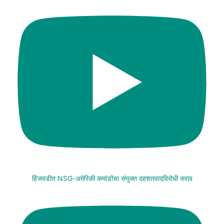
हिंजवडीत NSG-अमेरिकी कमांडोंचा संयुक्त दहशतवादविरोधी सराव