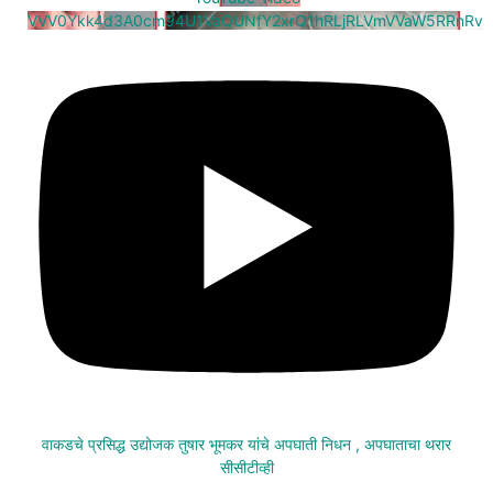
VVV0Ykk4d3A0cm94U1VaQUNfY2xrQ1hRLjRLVmVVaW5RRnRv
वाकडचे प्रसिद्ध उद्योजक तुषार भूमकर यांचे अपघाती निधन , अपघाताचा थरार
सीसीटीव्ही