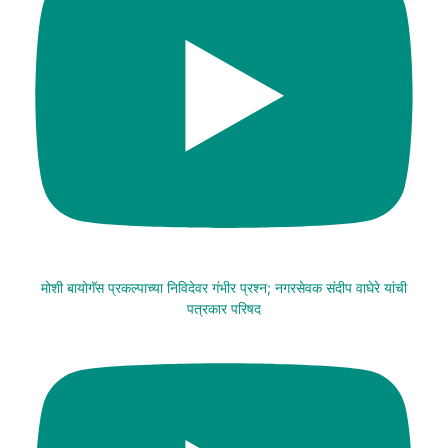
मोशी बायोगॅस प्रकल्पाच्या निविदेवर गंभीर प्रश्न; नगरसेवक संदीप वाघेरे यांची
पत्रकार परिषद