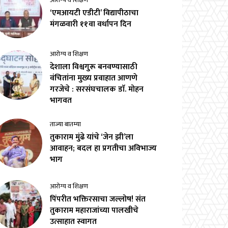
आरोग्य व शिक्षण
‘एमआयटी एडीटी’ विद्यापीठाचा
मंगळवारी ११वा वर्धापन दिन
आरोग्य व शिक्षण
देशाला विश्वगुरू बनवण्यासाठी
वंचितांना मुख्य प्रवाहात आणणे
गरजेचे : सरसंघचालक डाॅ. मोहन
भागवत
ताज्या बातम्या
तुकाराम मुंढे यांचे ‘जेन झी’ला
आवाहन; बदल हा प्रगतीचा अविभाज्य
भाग
आरोग्य व शिक्षण
पिंपरीत भक्तिरसाचा जल्लोष! संत
तुकाराम महाराजांच्या पालखीचे
उत्साहात स्वागत