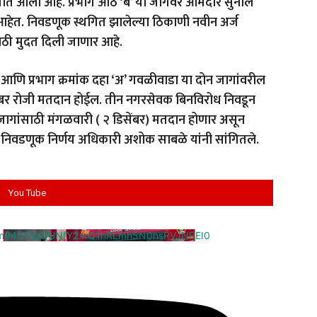
यात आली आहे. प्रभाग आठ ‘ब’ या जागेवर आमदार सुनील
आहेत. निवडणूक स्थगित झालेल्या ठिकाणी नवीन अर्ज
साठी मुदत दिली जाणार आहे.
व आणि प्रभाग क्रमांक दहा ‘अ’ गवळीवाडा या दोन जागांवरील
ंबर रोजी मतदान होईल. तीन नगरसेवक बिनविरोध निवडून
ागांसाठी मंगळवारी ( २ डिसेंबर) मतदान होणार असून
क निवडणूक निर्णय अधिकारी अशोक साबळे यांनी सांगितले.
You Tube
cm94U1VaQUNfY2xrQ1hRLmh5N0hsRVJNREI0