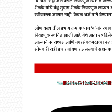
‘ब’ अशा सहा जागेवरील निवडणूक स्थगित करण्
शेळके यांचे बंधू सुदाम शेळके निवडणूक लढवत 
स्वीकारला जाणार नाही. केवळ अर्ज मागे घेण्या
लोणावळ्यातील प्रभाग क्रमांक पाच ‘ब’ नांगरगा
निवडणूक स्थगित झाली आहे. येथे आता २० डिसे
आल्याने नगराध्यक्ष आणि नगरसेवकपदाच्या २२ ज
सोमवारी रात्री प्रचार थांबणार असल्याचे सहाय
YouTube Video VVV0Ykk4d3A0