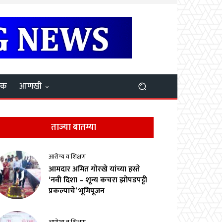
यक
आणखी
ताज्या बातम्या
आरोग्य व शिक्षण
आमदार अमित गोरखे यांच्या हस्ते
‘नवी दिशा – शून्य कचरा झोपडपट्टी
प्रकल्पाचे’ भूमिपूजन