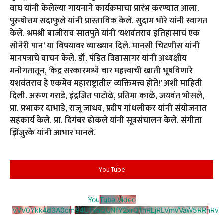
वाघ यांनी केलेल्या गायनाने कार्यक्रमाचा प्रारंभ करण्यात आला.
पुरुषोत्तम सदाफुले यांनी प्रास्ताविक केले. सुदाम भोरे यांनी स्वागत
केले. श्रमश्री बाजीराव सातपुते यांनी ‘यशवंतराव इतिहासाचं एक
सोनेरी पान’ या विषयावर व्याख्यान दिले. मानसी चिटणीस यांनी
मानपत्राचे वाचन केले. डॉ. पंडित विद्यासागर यांनी अध्यक्षीय
मनोगतातून, ‘केंद्र सरकारमध्ये चार महत्त्वाची खाती भूषविणारे
यशवंतराव हे एकमेव महाराष्ट्रातील व्यक्तिमत्त्व होते!’ अशी माहिती
दिली. अरुण गराडे, इंद्रजित पाटोळे, प्रतिमा काळे, जयवंत भोसले,
प्रा. प्रभाकर दाभाडे, राजू जाधव, प्रदीप गांधलीकर यांनी संयोजनात
सहकार्य केले. प्रा. दिगंबर ढोकले यांनी सूत्रसंचालन केले. संगीता
झिंजुरके यांनी आभार मानले.
You Tube
YouTube Video
VVV0Ykk4d3A0cm94U1VaQUNfY2xrQ1hRLjRLVmVVaW5RRnRv