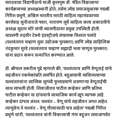
मराठवाडा विद्यापीठाचे माजी कुलगुरू डॉ. पंडित विद्यासागर
कार्यक्रमाच्या अध्यक्षस्थानी होते; तसेच ज्येष्ठ समाजसुधारक पद्मश्री
गिरीश प्रभुणे, अखिल भारतीय मराठी साहित्य महामंडळाच्या
कार्यवाह सुनीताराजे पवार, नारायण सुर्वे साहित्य कला अकादमीचे
अध्यक्ष सुदाम भोरे यांची व्यासपीठावर प्रमुख उपस्थिती होती.
याप्रसंगी रुद्रवीर टेक्नो इंडस्ट्रीजचे संचालक विशाल पलांडे
(यशवंतराव चव्हाण युवा उद्योजक पुरस्कार) आणि ज्येष्ठ साहित्यिक
नंदकुमार मुरडे (यशवंतराव चव्हाण सह्याद्री भला माणूस पुरस्कार)
यांना प्रदान करून सन्मानित करण्यात आले.
डॉ. श्रीपाल सबनीस पुढे म्हणाले की, ‘यशवंतराव आणि वेणूताई यांचे
सहजीवन एकमेकांप्रति समर्पित होते. बहुआयामी व्यक्तिमत्त्वाच्या
यशवंतरावांना सात्त्विक सुगंधी फुलाप्रमाणे असणाऱ्या वेणूताईंची
साथ लाभली होती. शिवाजीराव पाटील कव्हेकर आणि प्रतिभा
पाटील कव्हेकर या दांपत्याचे सामाजिक कार्य खूप व्यापक आहे.
कव्हेकर दांपत्य अंशत: यशवंत – वेणू यांचे सहजीवन जगत आहेत.
त्यामुळेच ते यशवंत – वेणू गौरवासाठी पात्र आहेत!’ पद्मश्री गिरीश
प्रभुणे यांनी, ‘यशवंतराव यांनी विकासाची गंगा बहुजन समाजापर्यंत