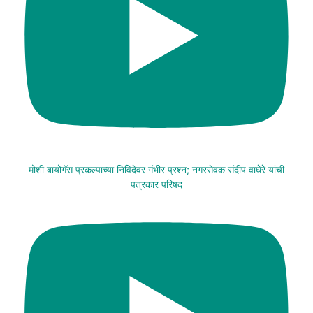
मोशी बायोगॅस प्रकल्पाच्या निविदेवर गंभीर प्रश्न; नगरसेवक संदीप वाघेरे यांची
पत्रकार परिषद