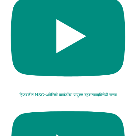
हिंजवडीत NSG-अमेरिकी कमांडोंचा संयुक्त दहशतवादविरोधी सराव