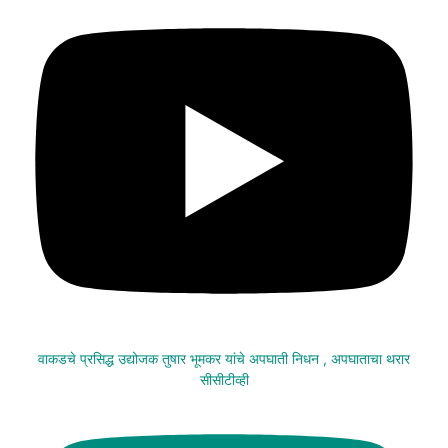
वाकडचे प्रसिद्ध उद्योजक तुषार भूमकर यांचे अपघाती निधन , अपघाताचा थरार
सीसीटीव्ही