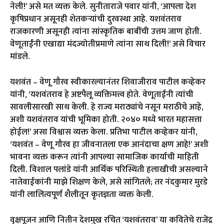
नेली!’ असे मत व्यक्त केले. सुनीताराजे पवार यांनी, ‘आपला देश
कृषिप्रधान असूनही शेतकऱ्यांची दुरवस्था आहे. यशवंतराव
राजकारणी असूनही त्यांना सांस्कृतिक बाबींची उत्तम जाण होती.
वेणूताईंनी एखाद्या मंदज्योतीप्रमाणे त्यांना साथ दिली!’ असे विचार
मांडले.
यशवंत – वेणू गौरव स्वीकारल्यानंतर शिवाजीराव पाटील कव्हेकर
यांनी, ‘यशवंतराव हे अष्टपैलू व्यक्तिमत्त्व होते. वेणूताईंनी त्यांची
सावलीसारखी साथ केली. हे राज्य मराठ्यांचे नसून मराठीचे आहे,
अशी यशवंतराव यांची भूमिका होती. २०४० मध्ये भारत महासत्ता
होईल!’ असा विश्वास व्यक्त केला. प्रतिभा पाटील कव्हेकर यांनी,
‘यशवंत – वेणू गौरव हा जीवनातला एक आनंदाचा क्षण आहे!’ अशी
भावना व्यक्त करून त्यांनी आपल्या सामाजिक कार्याची माहिती
दिली. विशाल पलांडे यांनी आर्थिक परिस्थिती हलाखीची असल्याने
नातेवाईकांनी माझे शिक्षण केले, असे सांगितले; तर नंदकुमार मुरडे
यांनी लालित्यपूर्ण शैलीतून कृतज्ञता व्यक्त केली.
वृक्षपूजन आणि नितीन देशमुख रचित ‘यशवंतराव’ या कवितेचे राजेंद्र