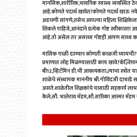
मानसिक,शारीरिक,भावनिक स्वास्थ व्यवस्थित ठेवण
आहे.कोणते पदार्थ खावेत?कोणते पदार्थ खाऊ नये?व
अडचणी सांगणे,तसेच आपल्या महिला शिक्षिकेला
शिकले पाहिजे,आनंदाने प्रत्येक गोष्ट स्वीकारता 
आहे.तो असेल तर असाध्य गोष्टही आपण साध्य 
मासिक पाळी दरम्यान कोणती काळजी घ्यायची?स्वच्छ
प्रमाणात लोह मिळण्यासाठी काय खावे?कॅल्शियम क
बी12,व्हिटॅमिन डी.ची आवश्यकता,त्याचा स्त्रोत या 
शाळेचे संस्थापक माननीय श्री.गोविंदजी दाभाडे स
असते.शाळेतील शिक्षकांचे यासाठी सहकार्य लाभले
केले,सौ. भालेराव मॅडम,सौ.सारिका आस्मर मॅडम