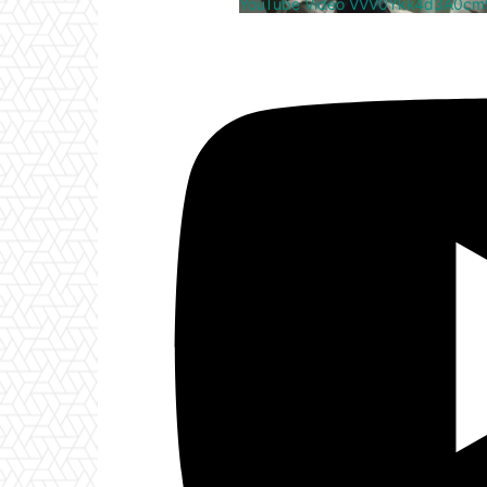
YouTube Video VVV0Ykk4d3A0