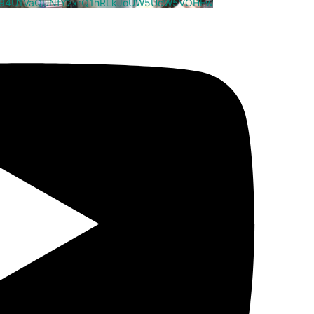
cm94U1VaQUNfY2xrQ1hRLkJoUW5UcW5VOHEw