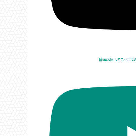
हिंजवडीत NSG-अमेरिकी 