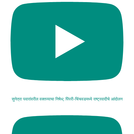
सुनेत्रा पवारांवरील वक्तव्याचा निषेध; पिंपरी-चिंचवडमध्ये राष्ट्रवादीचे आंदोलन