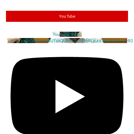
You Tube
YouTube Video
VVV0Ykk4d3A0cm94U1VaQUNfY2xrQ1hRLjczdTMzRWNJd080