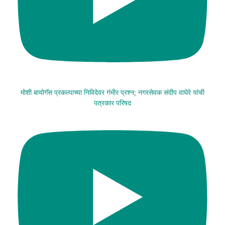
मोशी बायोगॅस प्रकल्पाच्या निविदेवर गंभीर प्रश्न; नगरसेवक संदीप वाघेरे यांची
पत्रकार परिषद