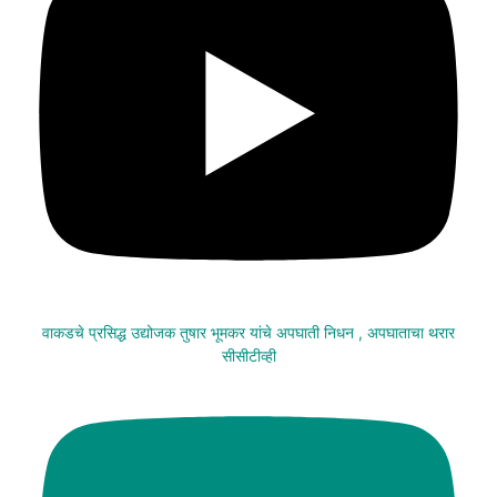
वाकडचे प्रसिद्ध उद्योजक तुषार भूमकर यांचे अपघाती निधन , अपघाताचा थरार
सीसीटीव्ही