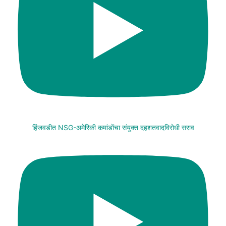
हिंजवडीत NSG-अमेरिकी कमांडोंचा संयुक्त दहशतवादविरोधी सराव