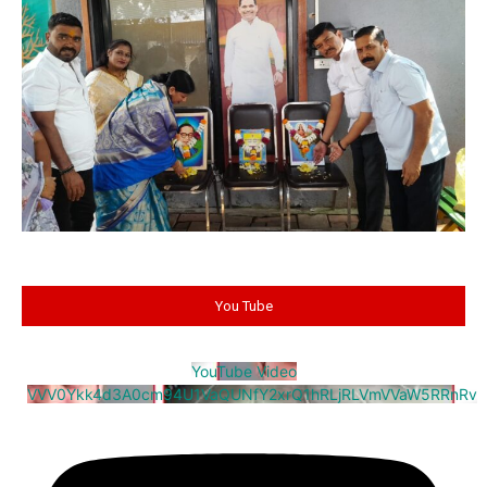
You Tube
YouTube Video
VVV0Ykk4d3A0cm94U1VaQUNfY2xrQ1hRLjRLVmVVaW5RRnRv