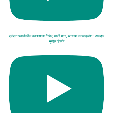
सुनेत्रा पवारांवरील वक्तव्याचा निषेध; माफी मागा, अन्यथा जनआक्रोश : आमदार
सुनील शेळके