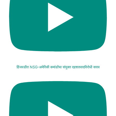
हिंजवडीत NSG-अमेरिकी कमांडोंचा संयुक्त दहशतवादविरोधी सराव