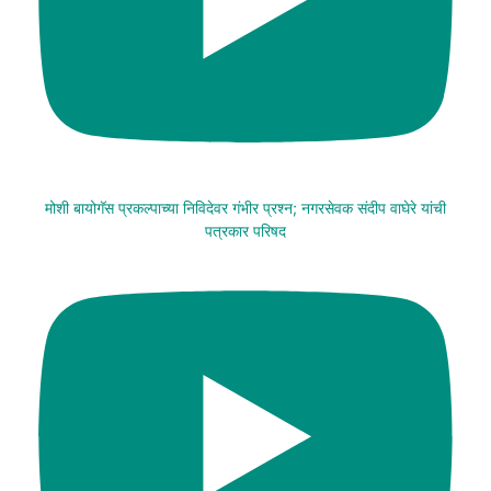
मोशी बायोगॅस प्रकल्पाच्या निविदेवर गंभीर प्रश्न; नगरसेवक संदीप वाघेरे यांची
पत्रकार परिषद