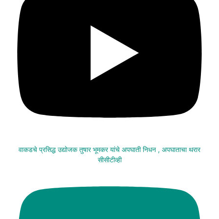
वाकडचे प्रसिद्ध उद्योजक तुषार भूमकर यांचे अपघाती निधन , अपघाताचा थरार
सीसीटीव्ही