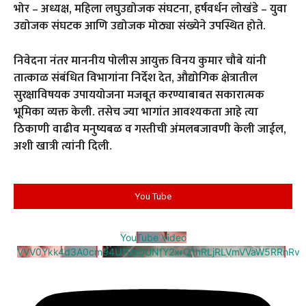
भोर – अध्यक्ष, महिला लघुउद्योजक संघटना, हर्षवर्धन लोखंडे – युवा
उद्योजक संघटक आणि उद्योजक मोठ्या संख्येने उपस्थित होते.
निवेदना नंतर माननीय पोलीस आयुक्त विनय कुमार चौबे यांनी
तात्काळ संबंधित विभागांना निर्देश देत, औद्योगिक क्षेत्रातील
सुरक्षाविषयक उपाययोजना मजबूत करण्याबाबत सकारात्मक
भूमिका व्यक्त केली. तसेच ज्या भागांत आवश्यकता आहे त्या
ठिकाणी वाढीव मनुष्यबळ व गस्तीची अंमलबजावणी केली जाईल,
अशी खात्री त्यांनी दिली.
You Tube
YouTube Video
VVV0Ykk4d3A0cm94U1VaQUNfY2xrQ1hRLjRLVmVVaW5RRnRv