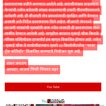
प्रशासनाच्या वतीने करण्यात आलेले आहे. प्रवासीसंख्या वाढल्यास
फेऱ्यांची तसेच बसेसची संख्या वाढवण्याची तयारी पीएमपीएमएलने
दर्शवली आहे. ही बीआरटी लेन प्रवाशांसाठी सुरक्षित आणि वेगवान
असावी असे निर्देश प्रशासनाला दिले आहेत. बीआरटी लेनमध्ये
खाजगी गाड्यांची घुसखोरी करू नयेत यासाठी ही प्रशासनाला सक्त
ताकीद देण्यात आलेली आहे. यापुढील काळात मुकाई चौक किवळे
परिसर मल्टिमोडल ट्रान्सपोर्ट हब म्हणून विकसित होणार आहे. तसेच
मुकाई चौक ते वाघोलीदरम्यान सुमारे 32 किलोमीटर्सचा “फास्ट
ट्रॅक कॉरिडॉर” विकसित करण्याचे नियोजन सुरू आहे.
शंकर जगताप
आमदार, भाजपा पिंपरी चिंचवड शहर
You Tube
YouTube Video