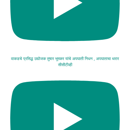
वाकडचे प्रसिद्ध उद्योजक तुषार भूमकर यांचे अपघाती निधन , अपघाताचा थरार
सीसीटीव्ही