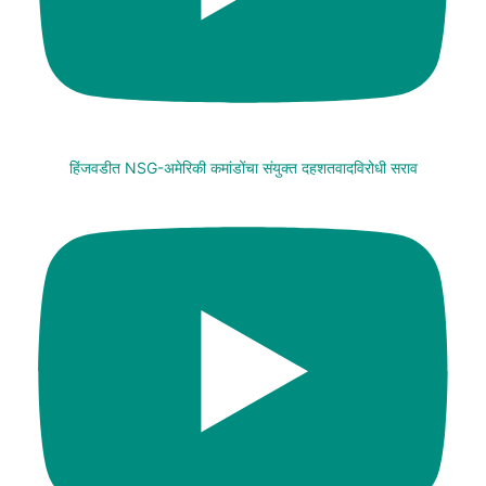
हिंजवडीत NSG-अमेरिकी कमांडोंचा संयुक्त दहशतवादविरोधी सराव