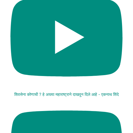
शिवसेना कोणाची ? हे अख्या महाराष्ट्राने दाखवून दिले आहे - एकनाथ शिंदे