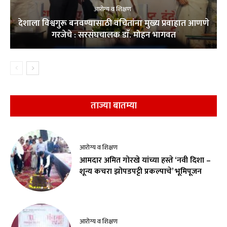
आरोग्य व शिक्षण
देशाला विश्वगुरू बनवण्यासाठी वंचितांना मुख्य प्रवाहात आणणे
गरजेचे : सरसंघचालक डाॅ. मोहन भागवत
ताज्या बातम्या
आरोग्य व शिक्षण
आमदार अमित गोरखे यांच्या हस्ते ‘नवी दिशा –
शून्य कचरा झोपडपट्टी प्रकल्पाचे’ भूमिपूजन
आरोग्य व शिक्षण