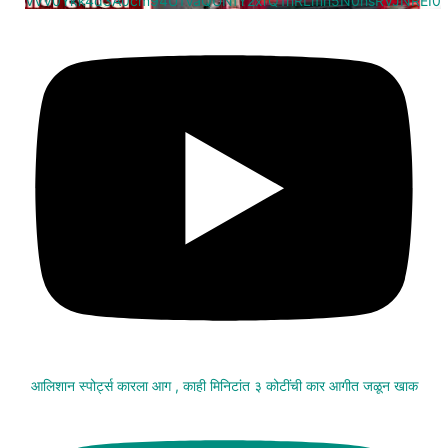
VVV0Ykk4d3A0cm94U1VaQUNfY2xrQ1hRLmh5N0hsRVJNREI0
आलिशान स्पोर्ट्स कारला आग , काही मिनिटांत ३ कोटींची कार आगीत जळून खाक