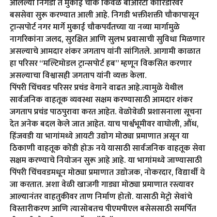
आलेल्या निगडी ते मुकाई चौक किवळे बीआरटी कॉरिडॉरवर
बससेवा सुरू करण्यात आली आहे. निगडी भक्तीशक्ती चौकापासून
ट्रान्सपोर्ट नगर मार्गे मुकाई चौकपर्यंतच्या या नव्या मार्गामुळे
नागरिकांना जलद, सुरक्षित आणि सुलभ प्रवासाची सुविधा मिळणार
असल्याचे आमदार शंकर जगताप यांनी सांगितले. आगामी काळात
हा परिसर “मल्टिमोडल ट्रान्सपोर्ट हब” म्हणून विकसित करणार
असल्याचा विश्वासही जगताप यांनी व्यक्त केला.
पिंपरी चिंचवड परिसर प्रचंड वेगाने वाढत आहे.त्यामुळे येथील
सार्वजनिक वाहतूक व्यवस्था सक्षम करण्यासाठी आमदार शंकर
जगताप प्रचंड पाठपुरावा करत आहेत. वेळोवेळी प्रशासनाला सूचना
देत अनेक बदल केले जात आहेत. याच पार्श्वभूमीवर वाघोली, औंध,
हिंजवडी या भागांमध्ये आयटी उद्योग मोठ्या प्रमाणात असून या
ठिकाणी वाहतूक कोंडी होऊ नये यासाठी सार्वजनिक वाहतूक सेवा
सक्षम करण्याचे नियोजन सुरू आहे आहे. या भागांमध्ये जाण्यासाठी
पिंपरी चिंचवडमधून मोठ्या प्रमाणात उद्योजक, नोकरदार, विद्यार्थी ये
जा करतात. अशा वेळी खाजगी गाड्या मोठ्या प्रमाणात रस्त्यावर
आल्यानंतर वाहतुकीवर ताण निर्माण होतो. यासाठी मेट्रो सेवांचे
विस्तारीकरण आणि त्यासोबतच पीएमपीएल बसेससाठी समर्पित