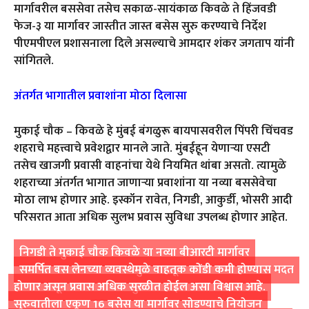
मार्गावरील बससेवा तसेच सकाळ-सायंकाळ किवळे ते हिंजवडी
फेज-३ या मार्गावर जास्तीत जास्त बसेस सुरु करण्याचे निर्देश
पीएमपीएल प्रशासनाला दिले असल्याचे आमदार शंकर जगताप यांनी
सांगितले.
अंतर्गत भागातील प्रवाशांना मोठा दिलासा
मुकाई चौक – किवळे हे मुंबई बंगळुरू बायपासवरील पिंपरी चिंचवड
शहराचे महत्त्वाचे प्रवेशद्वार मानले जाते. मुंबईहून येणाऱ्या एसटी
तसेच खाजगी प्रवासी वाहनांचा येथे नियमित थांबा असतो. त्यामुळे
शहराच्या अंतर्गत भागात जाणाऱ्या प्रवाशांना या नव्या बससेवेचा
मोठा लाभ होणार आहे. इस्कॉन रावेत, निगडी, आकुर्डी, भोसरी आदी
परिसरात आता अधिक सुलभ प्रवास सुविधा उपलब्ध होणार आहेत.
निगडी ते मुकाई चौक किवळे या नव्या बीआरटी मार्गावर
समर्पित बस लेनच्या व्यवस्थेमुळे वाहतूक कोंडी कमी होण्यास मदत
होणार असून प्रवास अधिक सुरळीत होईल असा विश्वास आहे.
सुरुवातीला एकूण 16 बसेस या मार्गावर सोडण्याचे नियोजन