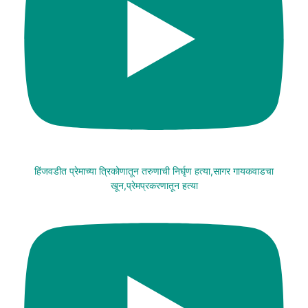
हिंजवडीत प्रेमाच्या त्रिकोणातून तरुणाची निर्घृण हत्या,सागर गायकवाडचा
खून,प्रेमप्रकरणातून हत्या