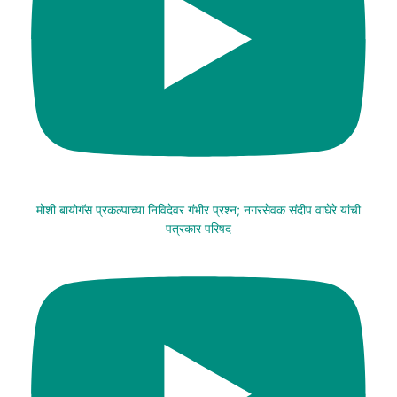
मोशी बायोगॅस प्रकल्पाच्या निविदेवर गंभीर प्रश्न; नगरसेवक संदीप वाघेरे यांची
पत्रकार परिषद