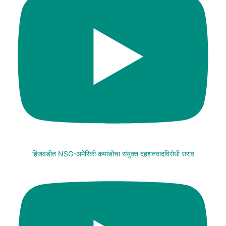
हिंजवडीत NSG-अमेरिकी कमांडोंचा संयुक्त दहशतवादविरोधी सराव