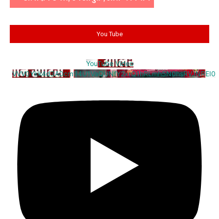
You Tube
YouTube Video
VVV0Ykk4d3A0cm94U1VaQUNfY2xrQ1hRLmh5N0hsRVJNREI0