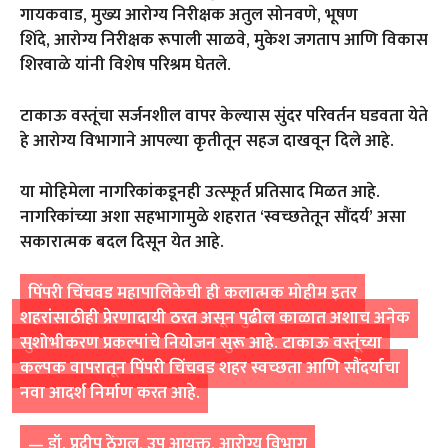
गायकवाड
,
मुख्य आरोग्य निरीक्षक अतुल सोनवणे
,
भूषण
शिंदे
,
आरोग्य निरीक्षक रूपाली साळवे
,
मुकेश जगताप आणि विकास
शिरवाळे यांनी विशेष परिश्रम घेतले.
टाकाऊ वस्तूंचा सर्जनशील वापर केल्यास सुंदर परिवर्तन घडवता येते
हे आरोग्य विभागाने आपल्या कृतीतून सहज दाखवून दिले आहे.
या मोहिमेला नागरिकांकडूनही उत्स्फूर्त प्रतिसाद मिळत आहे.
नागरिकांच्या अशा सहभागामुळे शहरात
‘
स्वच्छतेतून सौंदर्य
’
असा
सकारात्मक बदल दिसून येत आहे.
पिंपरी चिंचवड महापालिकेची ही कलात्मक मोहीम इतर
शहरांसाठीही प्रेरणादायी ठरत असून पुढील काळात अशाच अनेक
सुशोभीकरण प्रकल्पांचे नियोजन सुरू आहे. टाकाऊ वस्तूंच्या
कल्पक वापरातून पिंपरी चिंचवड शहर स्वच्छता आणि सौंदर्याचा
नवा आदर्श निर्माण करत आहे.
—
डॉ. प्रदीप ठेंगल,
उप आयुक्त
,
आरोग्य विभाग