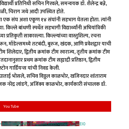
्यार्थी प्रतिनिधी सचिन गिरवले, समन्वयक डॉ. शैलेन्द्र बन्ने,
ू माळी, चिराग जथे आदी उपस्थित होते.
थ्यांचा एक संघ अशा एकूण १४ संघांनी सहभाग घेतला होता. त्यांनी
. किल्ले बांधणी स्पर्धेत सहभागी विद्यार्थ्यांनी अभियांत्रिकी
्या प्रतिकृती साकारल्या. किल्ल्यांच्या वास्तुशिल्प, रचना
ून, मॉडेल्समध्ये तटबंदी, बुरुज, खंदक, आणि प्रवेशद्वार याची
ीम शिलेदार, द्वितीय क्रमांक टीम स्वराज्य, तृतीय क्रमांक टीम
दानानुसार प्रथम क्रमांक टीम सह्याद्री प्रतिष्ठान, द्वितीय
्टोन गार्डियन्स यांची निवड केली.
षा पद्माताई भोसले, सचिव विठ्ठल काळभोर, खजिनदार शांताराम
द्योजक नरेंद्र लांडगे, अजिंक्य काळभोर, कार्यकारी संचालक डॉ.
.
You Tube
cm94U1VaQUNfY2xrQ1hRLmh5N0hsRVJNREI0