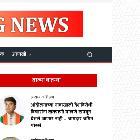
यक
आणखी
ताज्या बातम्या
आरोग्य व शिक्षण
आंदोलनाच्या नावाखाली देशविरोधी
विचारांना खतपाणी घालणे खपवून
घेतले जाणार नाही – आमदार अमित
गोरखे