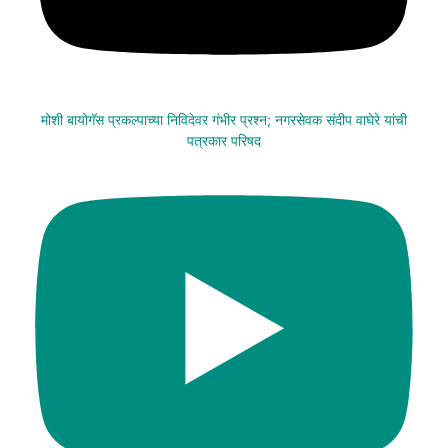
मोशी बायोगॅस प्रकल्पाच्या निविदेवर गंभीर प्रश्न; नगरसेवक संदीप वाघेरे यांची
पत्रकार परिषद