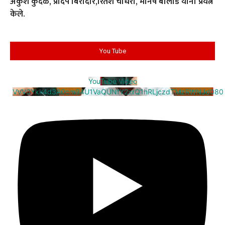
अंकुश कुदळे, प्रदिप बिरादार,रितेश चौधरी, मनिष बोलांडे यांनी प्रयत्न
केले.
You Tube
YouTube Video
VVV0Ykk4d3A0cm94U1VaQUNfY2xrQ1hRLjczdTMzRWNJd080