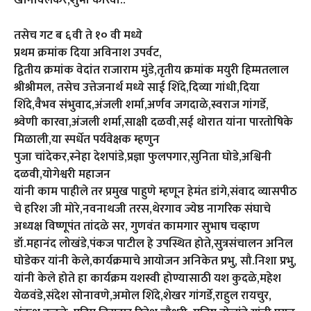
खानविलकर,शुभा कारवा..
तसेच गट ब ६वी ते १० वी मध्ये
प्रथम क्रमांक दिया अविनाश उपर्वट,
द्वितीय क्रमांक वेदांत राजाराम मुंडे,तृतीय क्रमांक मयुरी हिम्मतलाल
श्रीश्रीमल, तसेच उत्तेजनार्थ मध्ये साई शिंदे,दिव्या गांधी,दिया
शिंदे,वैभव संभुवाद,अंजली शर्मा,अर्णव जगदाळे,स्वराज गांगर्डे,
श्र्वेणी कारवा,अंजली शर्मा,साक्षी दळवी,सई थोरात यांना पारतोषिके
मिळाली,या स्पर्धेत पर्यवेक्षक म्हणुन
पुजा चांदेकर,स्नेहा देशपांडे,प्रज्ञा फुलपगार,सुनिता घोडे,अश्विनी
दळवी,योगेश्वरी महाजन
यांनी काम पाहीले तर प्रमुख पाहुणे म्हणून हेमंत डांगे,संवाद व्यासपीठ
चे हरिश जी मोरे,नवनाथजी तरस,थेरगाव ज्येष्ठ नागरिक संघाचे
अध्यक्ष विष्णूपंत तांदळे सर, गुणवंत कामगार सुभाष चव्हाण
डॉ.महानंद लोखंडे,पंकज पाटील हे उपस्थित होते,सुत्रसंचालन अनिल
घोडेकर यांनी केले,कार्यक्रमाचे आयोजन अनिकेत प्रभु, सौ.निशा प्रभु,
यांनी केले होते हा कार्यक्रम यशस्वी होण्यासाठी यश कुदळे,महेश
येळवंडे,संदेश सोनावणे,अमोल शिंदे,शेखर गांगर्डे,राहुल रायचुर,