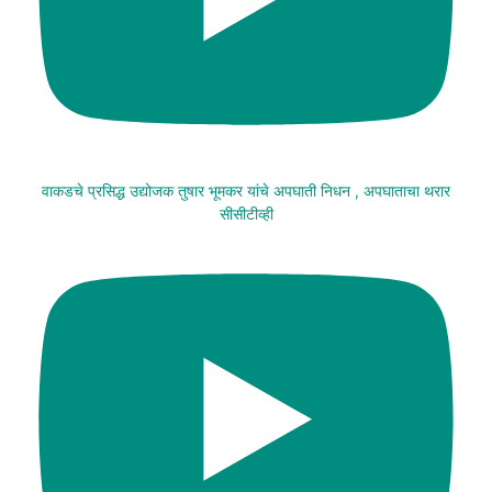
वाकडचे प्रसिद्ध उद्योजक तुषार भूमकर यांचे अपघाती निधन , अपघाताचा थरार
सीसीटीव्ही