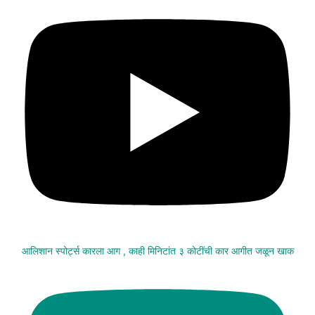
आलिशान स्पोर्ट्स कारला आग , काही मिनिटांत ३ कोटींची कार आगीत जळून खाक