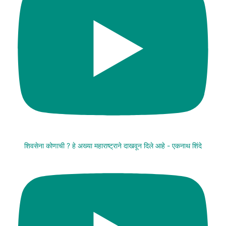
शिवसेना कोणाची ? हे अख्या महाराष्ट्राने दाखवून दिले आहे - एकनाथ शिंदे