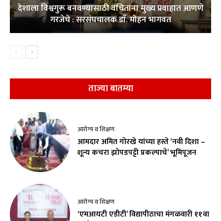
देशाला विश्वगुरू बनवण्यासाठी वंचितांना मुख्य प्रवाहात आणणे
गरजेचे : सरसंघचालक डाॅ. मोहन भागवत
ताज्या बातम्या
आरोग्य व शिक्षण
आमदार अमित गोरखे यांच्या हस्ते ‘नवी दिशा –
शून्य कचरा झोपडपट्टी प्रकल्पाचे’ भूमिपूजन
आरोग्य व शिक्षण
‘एमआयटी एडीटी’ विद्यापीठाचा मंगळवारी ११वा