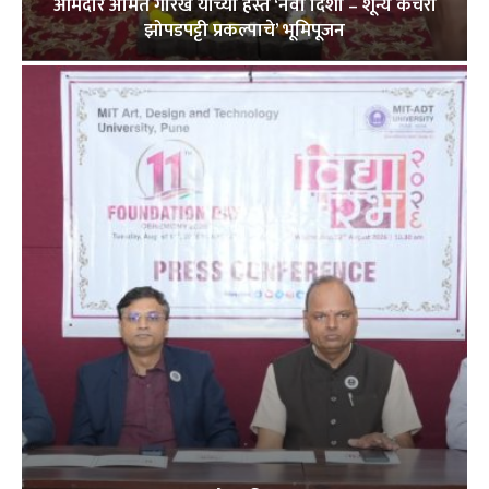
आमदार अमित गोरखे यांच्या हस्ते ‘नवी दिशा – शून्य कचरा
झोपडपट्टी प्रकल्पाचे’ भूमिपूजन