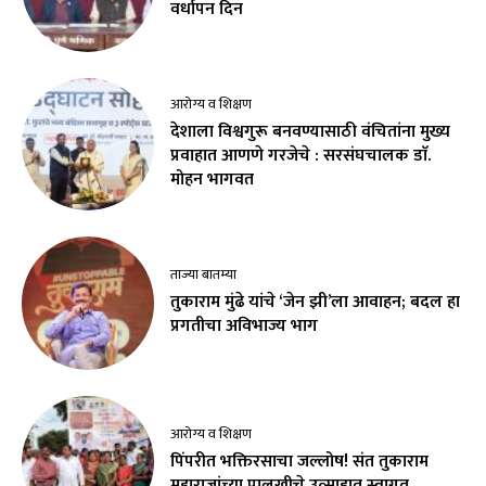
वर्धापन दिन
आरोग्य व शिक्षण
देशाला विश्वगुरू बनवण्यासाठी वंचितांना मुख्य
प्रवाहात आणणे गरजेचे : सरसंघचालक डाॅ.
मोहन भागवत
ताज्या बातम्या
तुकाराम मुंढे यांचे ‘जेन झी’ला आवाहन; बदल हा
प्रगतीचा अविभाज्य भाग
आरोग्य व शिक्षण
पिंपरीत भक्तिरसाचा जल्लोष! संत तुकाराम
महाराजांच्या पालखीचे उत्साहात स्वागत