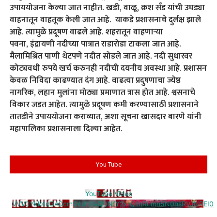
उपाययोजना केल्या जात नाहीत. खडी, वाळू, क्रश सॅंड यांची उघड्या
वाहनातून वाहतूक केली जात आहे. याकडे प्रशासनाचे दुर्लक्ष झाले
आहे. त्यामुळे प्रदूषण वाढले आहे. शहरातून वाहणाऱ्या
पवना, इंद्रायणी नदीच्या पात्रात राडारोडा टाकला जात आहे.
मैलामिश्रित पाणी थेटपणे नदीत सोडले जात आहे. नदी सुधारवर
कोट्यवधी रुपये खर्च करुनही नदीची दयनीय अवस्था आहे. प्रशासन
केवळ निविदा काढण्यात दंग आहे. वाढत्या प्रदुषणाचा ज्येष्ठ
नागरिक, लहान मुलांना मोठ्या प्रमाणात त्रास होत आहे. श्वसनाचे
विकार जडत आहेत. त्यामुळे प्रदूषण कमी करण्यासाठी प्रशासनाने
तातडीने उपाययोजना कराव्यात, अशा सूचना खासदार बारणे यांनी
महापालिका प्रशासनाला दिल्या आहेत.
You Tube
YouTube Video
VVV0Ykk4d3A0cm94U1VaQUNfY2xrQ1hRLmh5N0hsRVJNREI0