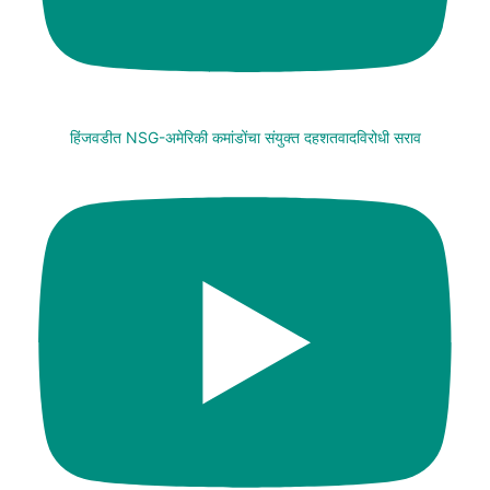
हिंजवडीत NSG-अमेरिकी कमांडोंचा संयुक्त दहशतवादविरोधी सराव