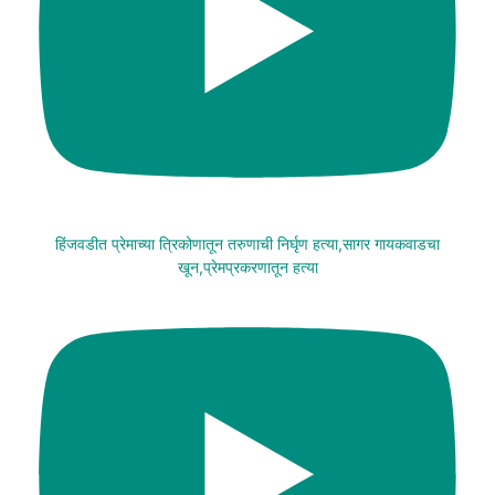
हिंजवडीत प्रेमाच्या त्रिकोणातून तरुणाची निर्घृण हत्या,सागर गायकवाडचा
खून,प्रेमप्रकरणातून हत्या