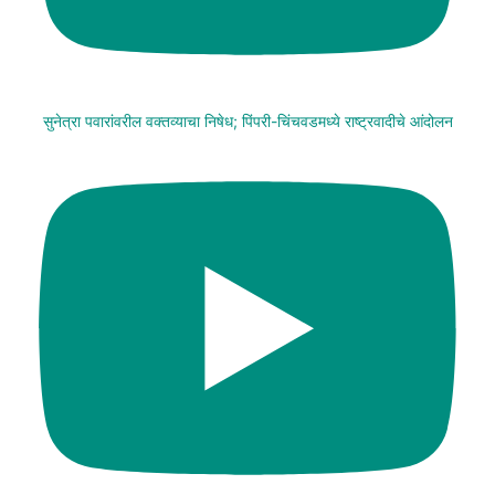
सुनेत्रा पवारांवरील वक्तव्याचा निषेध; पिंपरी-चिंचवडमध्ये राष्ट्रवादीचे आंदोलन