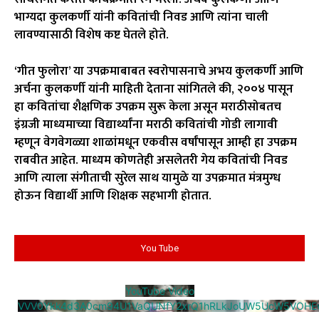
भाग्यदा कुलकर्णी यांनी कवितांची निवड आणि त्यांना चाली
लावण्यासाठी विशेष कष्ट घेतले होते.
‘गीत फुलोरा’ या उपक्रमाबाबत स्वरोपासनाचे अभय कुलकर्णी आणि
अर्चना कुलकर्णी यांनी माहिती देताना सांगितले की, २००४ पासून
हा कवितांचा शैक्षणिक उपक्रम सुरू केला असून मराठीसोबतच
इंग्रजी माध्यमाच्या विद्यार्थ्यांना मराठी कवितांची गोडी लागावी
म्हणून वेगवेगळ्या शाळांमधून एकवीस वर्षांपासून आम्ही हा उपक्रम
राबवीत आहेत. माध्यम कोणतेही असलेतरी गेय कवितांची निवड
आणि त्याला संगीताची सुरेल साथ यामुळे या उपक्रमात मंत्रमुग्ध
होऊन विद्यार्थी आणि शिक्षक सहभागी होतात.
You Tube
YouTube Video
VVV0Ykk4d3A0cm94U1VaQUNfY2xrQ1hRLkJoUW5UcW5VOHE