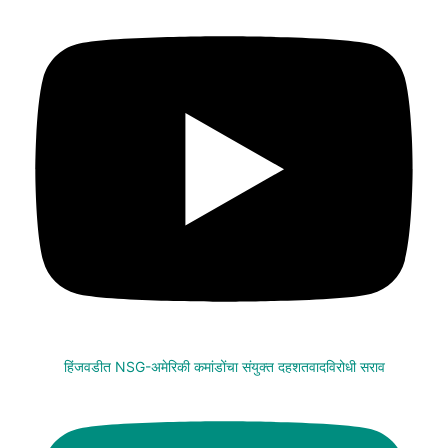
हिंजवडीत NSG-अमेरिकी कमांडोंचा संयुक्त दहशतवादविरोधी सराव