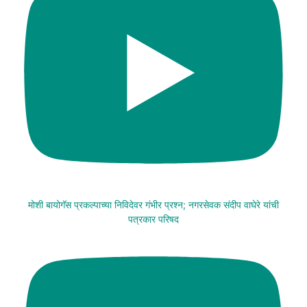
मोशी बायोगॅस प्रकल्पाच्या निविदेवर गंभीर प्रश्न; नगरसेवक संदीप वाघेरे यांची
पत्रकार परिषद