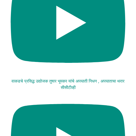
वाकडचे प्रसिद्ध उद्योजक तुषार भूमकर यांचे अपघाती निधन , अपघाताचा थरार
सीसीटीव्ही