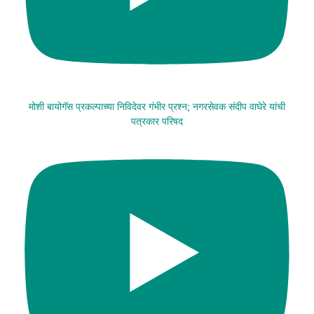
मोशी बायोगॅस प्रकल्पाच्या निविदेवर गंभीर प्रश्न; नगरसेवक संदीप वाघेरे यांची
पत्रकार परिषद