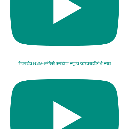
हिंजवडीत NSG-अमेरिकी कमांडोंचा संयुक्त दहशतवादविरोधी सराव