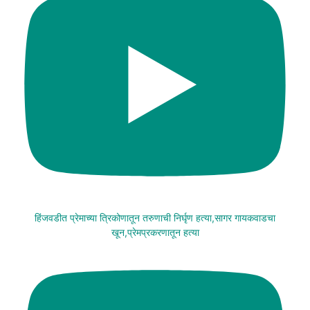
हिंजवडीत प्रेमाच्या त्रिकोणातून तरुणाची निर्घृण हत्या,सागर गायकवाडचा
खून,प्रेमप्रकरणातून हत्या