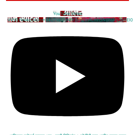
YouTube Video
VVV0Ykk4d3A0cm94U1VaQUNfY2xrQ1hRLmh5N0hsRVJNREI0