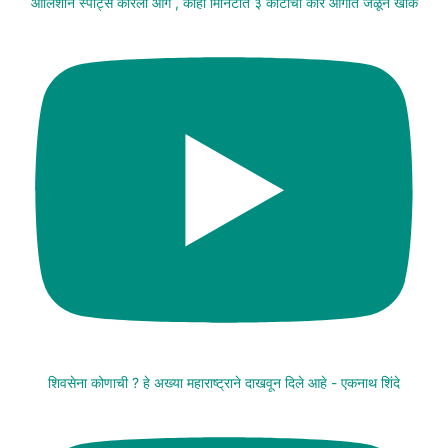
आलिशान स्पोर्ट्स कारला आग , काही मिनिटांत ३ कोटींची कार आगीत जळून खाक
शिवसेना कोणाची ? हे अख्या महाराष्ट्राने दाखवून दिले आहे - एकनाथ शिंदे