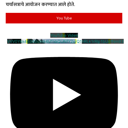
चर्चासत्राचे आयोजन करण्यात आले होते.
You Tube
YouTube Video
VVV0Ykk4d3A0cm94U1VaQUNfY2xrQ1hRLk1rRlp1bUdfNm93