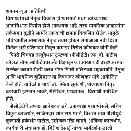
शबनम न्यूज | प्रतिनिधी
विद्यार्थ्यांमध्ये नेतृत्व विकास होण्यासाठी प्रथम त्यांच्यामध्ये
आत्मविश्वास निर्माण होणे आवश्यक आहे. तरच भावनिक आव्हानांना
तर्कसंगत बुद्धीने सामोरे जाण्याची क्षमता विकसित होईल. यामुळे
भविष्यातील आश्वासक नेतृत्व तयार होऊन समाजाला नवी दिशा
मिळेल असे प्रतिपादन निवृत्त कमांडर गिरीश कोंणकर यांनी केले.
पिंपरी चिंचवड एज्युकेशन ट्रस्टच्या (पीसीईटी) एस. बी. पाटील
कॉलेज ऑफ आर्किटेक्चर अँड डिझाइनच्या आरआयडी ३१३१ अंतर्गत
रोटरॅक्ट क्लबने रोटरी क्लब ऑफ पिंपरी एलिटच्या सहकार्याने ‘नेतृत्व
आणि भावनिक बुद्धिमत्ता’ या विषयावर कोणकर यांचे आयोजित
केले होते. यावेळी प्राचार्या डॉ. स्मिता सूर्यवंशी, पीएचएफ निवृत्त
कर्मचारी इरफान आवटे, रोटेरियन, प्राध्यापक, विद्यार्थी उपस्थित
होते.
पीसीईटीचे अध्यक्ष ज्ञानेश्वर लांडगे, उपाध्यक्षा पद्मा भोसले, सचिव
विठ्ठल काळभोर, खजिनदार शांताराम गराडे, विश्वस्त तथा पीसीयुचे
कुलपती हर्षवर्धन पाटील, उद्योजक नरेंद्र लांडगे, अजिंक्य काळभोर,
कार्यकारी संचालक डॉ. गिरीश देसाई यांच्या मार्गदर्शनाखाली