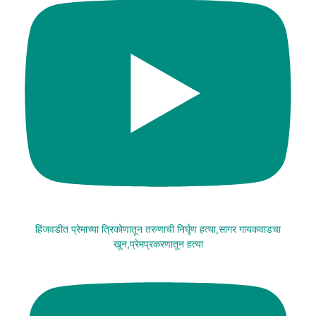
हिंजवडीत प्रेमाच्या त्रिकोणातून तरुणाची निर्घृण हत्या,सागर गायकवाडचा
खून,प्रेमप्रकरणातून हत्या