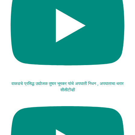
वाकडचे प्रसिद्ध उद्योजक तुषार भूमकर यांचे अपघाती निधन , अपघाताचा थरार
सीसीटीव्ही