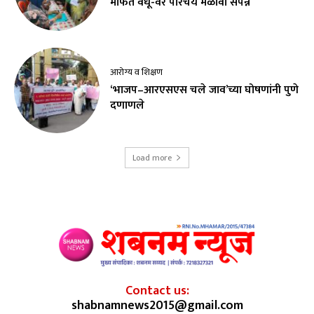
मोफत वधू-वर परिचय मेळावा संपन्न
आरोग्य व शिक्षण
‘भाजप–आरएसएस चले जाव’च्या घोषणांनी पुणे
दणाणले
Load more
Contact us:
shabnamnews2015@gmail.com