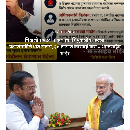
आरोग्य व शिक्षण
चिखलीत भटक्या कुत्र्यांचा चिमुकलीवर हल्ला;
प्रशासनाविरोधात संताप, २४ तासांत कारवाई करा – भाऊसाहेब
भोईर