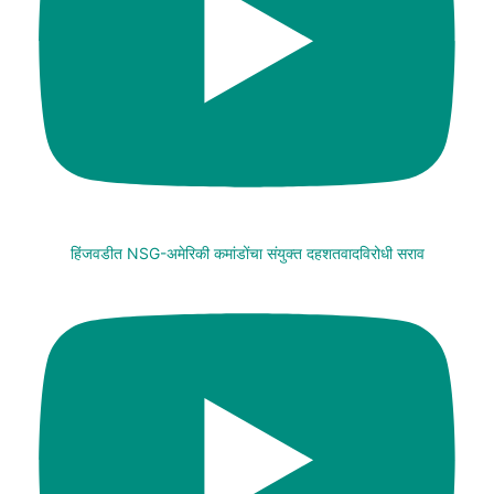
हिंजवडीत NSG-अमेरिकी कमांडोंचा संयुक्त दहशतवादविरोधी सराव